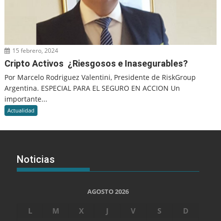
15 febrero, 2024
Cripto Activos ¿Riesgosos e Inasegurables?
Por Marcelo Rodriguez Valentini, Presidente de RiskGroup
Argentina. ESPECIAL PARA EL SEGURO EN ACCION Un
importante...
Actualidad
Noticias
AGOSTO 2026
L
M
X
J
V
S
D