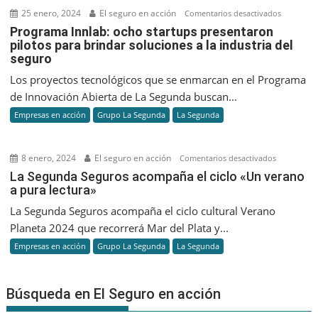
con
25 enero, 2024
El seguro en acción
en
Comentarios desactivados
un
Program
Programa Innlab: ocho startups presentaron
viaje
pilotos para brindar soluciones a la industria del
Innlab:
a
seguro
ocho
Colombia
startups
Los proyectos tecnológicos que se enmarcan en el Programa
presenta
de Innovación Abierta de La Segunda buscan...
pilotos
Empresas en acción
Grupo La Segunda
La Segunda
para
brindar
solucione
8 enero, 2024
El seguro en acción
en
Comentarios desactivados
a
La
La Segunda Seguros acompaña el ciclo «Un verano
la
a pura lectura»
Segunda
industria
Seguros
La Segunda Seguros acompaña el ciclo cultural Verano
del
acompaña
Planeta 2024 que recorrerá Mar del Plata y...
seguro
el
Empresas en acción
Grupo La Segunda
La Segunda
ciclo
«Un
verano
Búsqueda en El Seguro en acción
a
pura