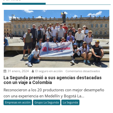
31 enero, 2024
El seguro en acción
en
Comentarios desactivados
La
La Segunda premió a sus agencias destacadas
con un viaje a Colombia
Segunda
premió
Reconocieron a los 20 productores con mejor desempeño
a
con una experiencia en Medellín y Bogotá La...
sus
Empresas en acción
Grupo La Segunda
La Segunda
agencias
destacad