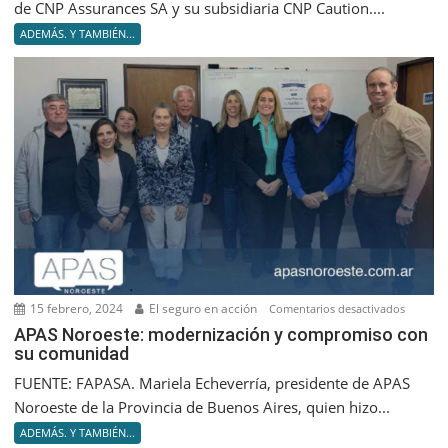
de CNP Assurances SA y su subsidiaria CNP Caution....
la
ADEMÁS. Y TAMBIÉN...
califica
de
«A+»
de
CNP
Assuran
SA
15 febrero, 2024
El seguro en acción
en
Comentarios desactivados
APAS
APAS Noroeste: modernización y compromiso con
su comunidad
Noroest
moderni
FUENTE: FAPASA. Mariela Echeverría, presidente de APAS
y
Noroeste de la Provincia de Buenos Aires, quien hizo...
compro
ADEMÁS. Y TAMBIÉN...
con