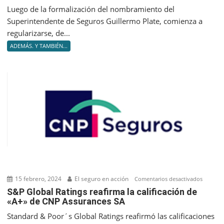
2023,
Luego de la formalización del nombramiento del
la
Superintendente de Seguros Guillermo Plate, comienza a
producc
regularizarse, de...
se
ADEMÁS. Y TAMBIÉN...
contrajo
respect
al
mes
anterior
15 febrero, 2024
El seguro en acción
en
Comentarios desactivados
S&P
S&P Global Ratings reafirma la calificación de
«A+» de CNP Assurances SA
Global
Ratings
Standard & Poor´s Global Ratings reafirmó las calificaciones
reafir