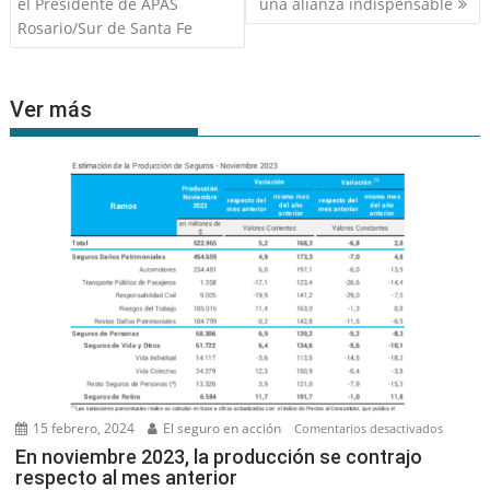
de
el Presidente de APAS
una alianza indispensable
entradas
Rosario/Sur de Santa Fe
Ver más
15 febrero, 2024
El seguro en acción
en
Comentarios desactivados
En
En noviembre 2023, la producción se contrajo
respecto al mes anterior
noviem