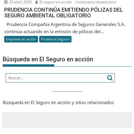
23 abril, 2020
El seguro en acción
en
Comentarios desactivados
coberturas”
PRUDENCI
PRUDENCIA CONTINÚA EMITIENDO PÓLIZAS DEL
SEGURO AMBIENTAL OBLIGATORIO
CONTINÚA
EMITIENDO
Prudencia Compañía Argentina de Seguros Generales S.A.
PÓLIZAS
continúa actuando en la emisión de pólizas del...
DEL
Empresas en acción
Prudencia Seguros
SEGURO
AMBIENTAL
OBLIGATO
Búsqueda en El Seguro en acción
Búsqueda en El Seguro en acción y sitios relacionados