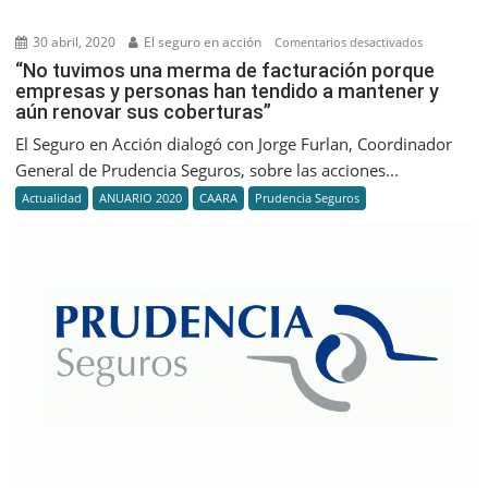
y
Página
30 abril, 2020
El seguro en acción
en
Comentarios desactivados
Web
“No
“No tuvimos una merma de facturación porque
empresas y personas han tendido a mantener y
tuvimos
aún renovar sus coberturas”
una
merma
El Seguro en Acción dialogó con Jorge Furlan, Coordinador
de
General de Prudencia Seguros, sobre las acciones...
facturación
Actualidad
ANUARIO 2020
CAARA
Prudencia Seguros
porque
empresas
y
personas
han
tendido
a
mantener
y
aún
renovar
sus