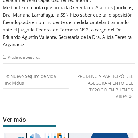
debidamente su capacidad remediadora”.
Mediante una nota que firma la Gerenta de Asuntos Jurídicos,
Dra. Mariana Larrañaga, la SSN hizo saber que tal disposición
fue adoptada en un incidente de medida cautelar tramitado
ante el juzgado Federal de Formosa N° 2, a cargo del Dr.
Eduardo Agustín Valiente, Secretaría de la Dra. Alicia Teresita
Argañaraz.
Prudencia Seguros
Navegación
Nuevo Seguro de Vida
PRUDENCIA PARTICIPÓ DEL
de
Individual
ASEGURAMIENTO DEL
entradas
TC2OOO EN BUENOS
AIRES
Ver más