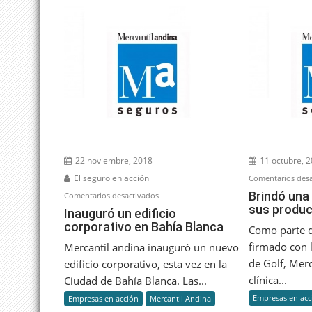
22 noviembre, 2018
11 octubre, 
El seguro en acción
Comentarios desa
Brindó una 
en
Comentarios desactivados
sus produ
Inauguró
Inauguró un edificio
corporativo en Bahía Blanca
un
Como parte d
edificio
firmado con 
Mercantil andina inauguró un nuevo
corporativo
de Golf, Merc
edificio corporativo, esta vez en la
en
clínica...
Ciudad de Bahía Blanca. Las...
Bahía
Empresas en acc
Empresas en acción
Mercantil Andina
Blanca