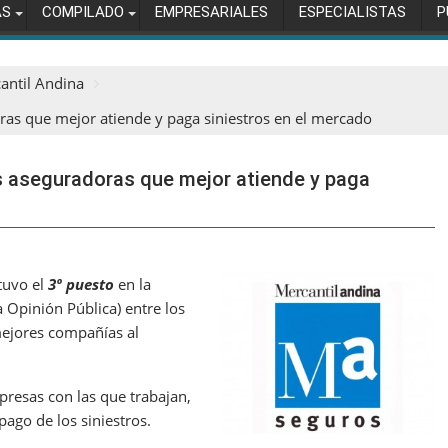
AS
COMPILADO
EMPRESARIALES
ESPECIALISTAS
P
antil Andina
ras que mejor atiende y paga siniestros en el mercado
as aseguradoras que mejor atiende y paga
tuvo el
3º puesto
en la
 Opinión Pública) entre los
mejores compañías al
mpresas con las que trabajan,
ago de los siniestros.