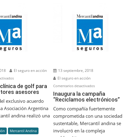
2018
El seguro en acción
13 septiembre, 2018
en
El seguro en acción
ctivados
Brindó
clínica de golf para
en
Comentarios desactivados
ctores asesores
una
Inaugura
Inaugura la campaña
clínica
“Reciclamos electrónicos”
la
el exclusivo acuerdo
de
campaña
la Asociación Argentina
Como compañía fuertemente
golf
“Reciclamos
antil andina realizó una
comprometida con una sociedad
para
electrónicos”
sustentable, Mercantil andina se
sus
involucró en la compleja
ión
Mercantil Andina
productores