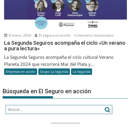
seguro
8 enero, 2024
El seguro en acción
en
Comentarios desactivados
La
La Segunda Seguros acompaña el ciclo «Un verano
a pura lectura»
Segunda
Seguros
La Segunda Seguros acompaña el ciclo cultural Verano
acompaña
Planeta 2024 que recorrerá Mar del Plata y...
el
Empresas en acción
Grupo La Segunda
La Segunda
ciclo
«Un
verano
Búsqueda en El Seguro en acción
a
pura
lectura»