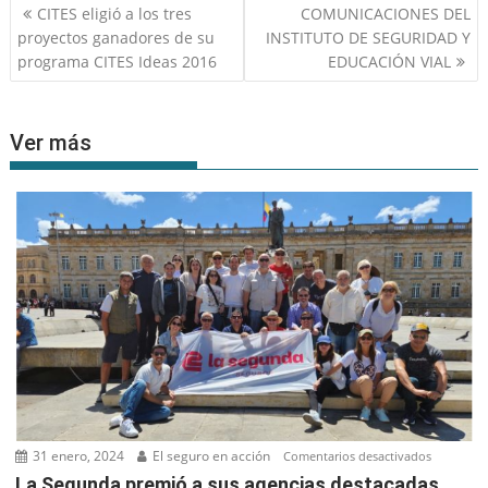
Navegación
CITES eligió a los tres
COMUNICACIONES DEL
de
proyectos ganadores de su
INSTITUTO DE SEGURIDAD Y
entradas
programa CITES Ideas 2016
EDUCACIÓN VIAL
Ver más
31 enero, 2024
El seguro en acción
en
Comentarios desactivados
La
La Segunda premió a sus agencias destacadas