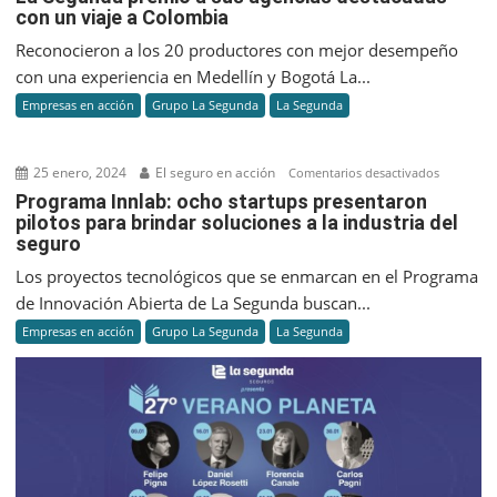
con un viaje a Colombia
Segunda
premió
Reconocieron a los 20 productores con mejor desempeño
a
con una experiencia en Medellín y Bogotá La...
sus
Empresas en acción
Grupo La Segunda
La Segunda
agencias
destacad
con
25 enero, 2024
El seguro en acción
en
Comentarios desactivados
un
Program
Programa Innlab: ocho startups presentaron
viaje
pilotos para brindar soluciones a la industria del
Innlab:
a
seguro
ocho
Colombia
startups
Los proyectos tecnológicos que se enmarcan en el Programa
presenta
de Innovación Abierta de La Segunda buscan...
pilotos
Empresas en acción
Grupo La Segunda
La Segunda
para
brindar
solucione
a
la
industria
del