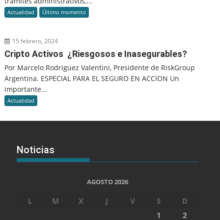
trámites administrativos,...
Actualidad
Último momento
15 febrero, 2024
Cripto Activos ¿Riesgosos e Inasegurables?
Por Marcelo Rodriguez Valentini, Presidente de RiskGroup
Argentina. ESPECIAL PARA EL SEGURO EN ACCION Un
importante...
Actualidad
Noticias
AGOSTO 2026
L
M
X
J
V
S
D
1
2