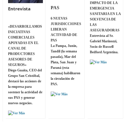
IMPACTO DE LA
PAS
Entrevista
EMERGENCIA
SANITARIA EN LA
6 NUEVAS
SOLVENCIA DE
JURISDICCIONES
LAS
«DESARROLLAMOS
LIBERAN
ASEGURADORAS
INICIATIVAS
ACTIVIDAD DE
Entrevista al Sr.
COMERCIALES
PAS
Gabriel Marinozzi,
APOYADAS EN EL
La Pampa, Junín,
Socio de Russell
CANAL DE
Tandil (la semana
Bedford Argentina.
PRODUCTORES
pasada), Mar del
ASESORES DE
Plata, San Juan y
SEGUROS»
Paraná (esta
Diego Guaita, CEO del
semana) habilitaron
Grupo San Cristóbal,
la circulación de
destacó las acciones de
PAS.
la empresa para
sostener la actividad de
sus PAS y generar
nuevos negocios.