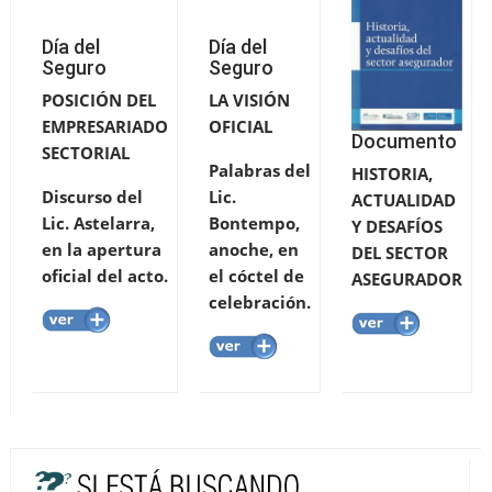
Día del
Día del
Seguro
Seguro
POSICIÓN DEL
LA VISIÓN
EMPRESARIADO
OFICIAL
Documento
SECTORIAL
Palabras del
HISTORIA,
Discurso del
Lic.
ACTUALIDAD
Lic. Astelarra,
Bontempo,
Y DESAFÍOS
en la apertura
anoche, en
DEL SECTOR
oficial del acto.
el cóctel de
ASEGURADOR
celebración.