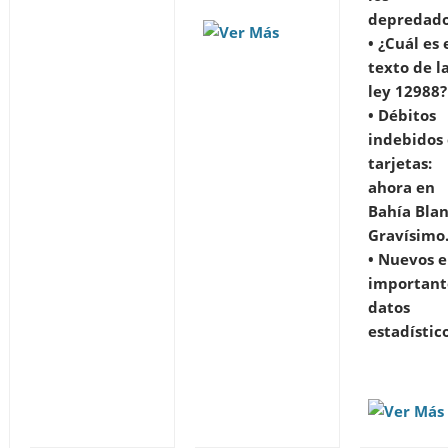
depredado
• ¿Cuál es 
texto de l
ley 12988?
• Débitos
indebidos
tarjetas:
ahora en
Bahía Blan
Gravísim
• Nuevos e
important
datos
estadístic