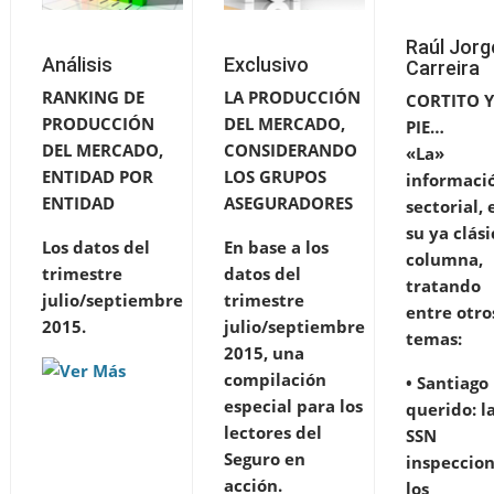
Raúl Jorg
Análisis
Exclusivo
Carreira
RANKING DE
LA PRODUCCIÓN
CORTITO Y
PRODUCCIÓN
DEL MERCADO,
PIE…
DEL MERCADO,
CONSIDERANDO
«La»
ENTIDAD POR
LOS GRUPOS
informaci
ENTIDAD
ASEGURADORES
sectorial, 
su ya clás
Los datos del
En base a los
columna,
trimestre
datos del
tratando
julio/septiembre
trimestre
entre otro
2015.
julio/septiembre
temas:
2015, una
compilación
• Santiago
especial para los
querido: l
lectores del
SSN
Seguro en
inspeccion
acción.
los