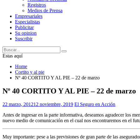
Registros
Medios de Prensa
Empresariales
Especialistas
Publicitar
Su opinion
Suscribir
Estas aquí
Home
Cortito y al pie
Nº 40 CORTITO Y AL PIE – 22 de marzo
Nº 40 CORTITO Y AL PIE – 22 de marzo
22 marzo, 2012
12 noviembre, 2019
El Seguro en Acción
Antes de ingresar en la parte informativa, deseamos agradecer los men
nuevo medio de comunicación en el cual nos encontraremos en el futu
Muy importante: pese a las previsiones de gran parte de las asegurador