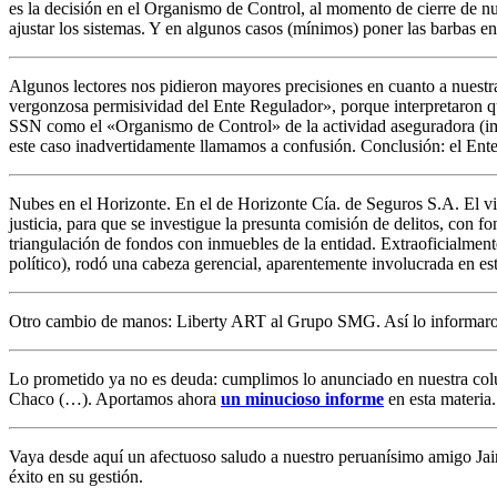
es la decisión en el Organismo de Control, al momento de cierre de n
ajustar los sistemas. Y en algunos casos (mínimos) poner las barbas 
Algunos lectores nos pidieron mayores precisiones en cuanto a nuestra
vergonzosa permisividad del Ente Regulador», porque interpretaron q
SSN como el «Organismo de Control» de la actividad aseguradora (i
este caso inadvertidamente llamamos a confusión. Conclusión: el Ente R
Nubes en el Horizonte. En el de Horizonte Cía. de Seguros S.A. El v
justicia, para que se investigue la presunta comisión de delitos, con
triangulación de fondos con inmuebles de la entidad. Extraoficialme
político), rodó una cabeza gerencial, aparentemente involucrada en e
Otro cambio de manos: Liberty ART al Grupo SMG. Así lo informaro
Lo prometido ya no es deuda: cumplimos lo anunciado en nuestra colu
Chaco (…). Aportamos ahora
un minucioso informe
en esta materia.
Vaya desde aquí un afectuoso saludo a nuestro peruanísimo amigo 
éxito en su gestión.