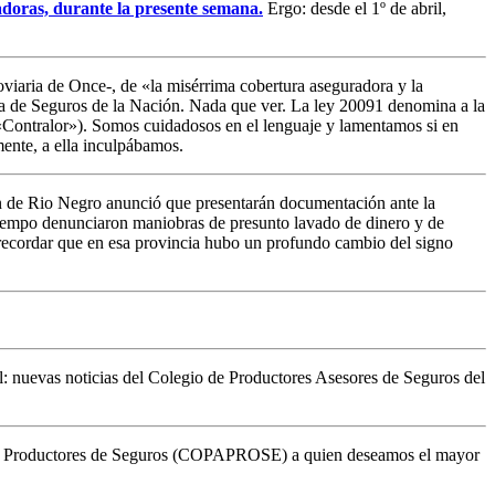
adoras, durante la presente semana.
Ergo: desde el 1º de abril,
oviaria de Once-, de «la misérrima cobertura aseguradora y la
ia de Seguros de la Nación. Nada que ver. La ley 20091 denomina a la
ontralor»). Somos cuidadosos en el lenguaje y lamentamos si en
mente, a ella inculpábamos.
ión de Rio Negro anunció que presentarán documentación ante la
o tiempo denunciaron maniobras de presunto lavado de dinero y de
(recordar que en esa provincia hubo un profundo cambio del signo
: nuevas noticias del Colegio de Productores Asesores de Seguros del
a de Productores de Seguros (COPAPROSE) a quien deseamos el mayor