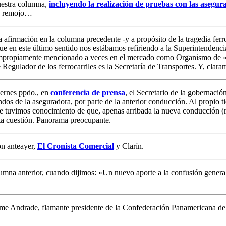
uestra columna,
incluyendo la realización de pruebas con las asegur
en remojo…
 afirmación en la columna precedente -y a propósito de la tragedia ferr
ue en este último sentido nos estábamos refiriendo a la Superintendenc
mpropiamente mencionado a veces en el mercado como Organismo de «C
egulador de los ferrocarriles es la Secretaría de Transportes. Y, clara
iernes ppdo., en
conferencia de prensa
, el Secretario de la gobernac
 fondos de la aseguradora, por parte de la anterior conducción. Al propi
nte tuvimos conocimiento de que, apenas arribada la nueva conducción 
sta cuestión. Panorama preocupante.
n anteayer,
El Cronista Comercial
y Clarín.
mna anterior, cuando dijimos: «Un nuevo aporte a la confusión general
Jaime Andrade, flamante presidente de la Confederación Panamerican