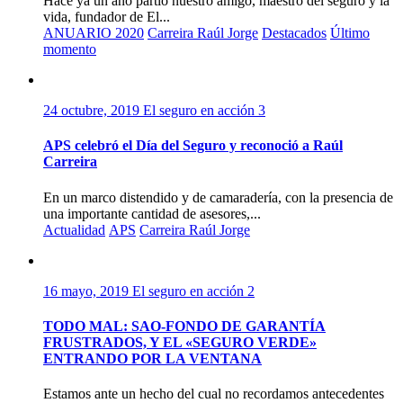
Hace ya un año partió nuestro amigo, maestro del seguro y la
vida, fundador de El...
ANUARIO 2020
Carreira Raúl Jorge
Destacados
Último
momento
24 octubre, 2019
El seguro en acción
3
APS celebró el Día del Seguro y reconoció a Raúl
Carreira
En un marco distendido y de camaradería, con la presencia de
una importante cantidad de asesores,...
Actualidad
APS
Carreira Raúl Jorge
16 mayo, 2019
El seguro en acción
2
TODO MAL: SAO-FONDO DE GARANTÍA
FRUSTRADOS, Y EL «SEGURO VERDE»
ENTRANDO POR LA VENTANA
Estamos ante un hecho del cual no recordamos antecedentes