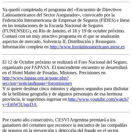
Ya quedó completado el programa del «Encuentro de Directivos
Latinoamericanos del Sector Asegurador», convocado por la
Federación Interamericana de Empresas de Seguros (FIDES) e Inese
en las instalaciones de la Escuela Nacional de Seguros
(FUNENSEG), en Río de Janeiro, el 18 y 19 de octubre próximo.
Contará con un muy atractivo programa en el que se analizarán
aspectos de mercado, Solvencia II, Distribución y Reaseguro.
Información completa en
http://www.forolatinoamericano.inese.es
El 12 de Octubre próximo se realizará el Foro Nacional del Seguro,
organizado por FAPASA. El trascendente encuentro se desarrollará
en el Hotel Maitei de Posadas, Misiones. Precisiones en
http://www.fapasa.org.ar/page.php?
seccion=noticias&page=foromisiones
Y si quiere destinar cinco minutos y algunos segundos para disfrutar
de la bellísima geografía y de algunos personajes de esa hermosa
provincia, le sugerimos ingresar en
http://www.youtube.com/watch?
v=Et6W5UtgzDA
Por cuarto año consecutivo, CESVI Argentina premiará a los
ganadores del certamen que reconoce la iniciativa de las compañías
de seguros en la prevención y detección del fraude en el sector.