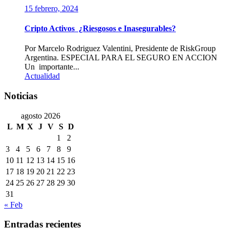
15 febrero, 2024
Cripto Activos ¿Riesgosos e Inasegurables?
Por Marcelo Rodriguez Valentini, Presidente de RiskGroup
Argentina. ESPECIAL PARA EL SEGURO EN ACCION
Un importante...
Actualidad
Noticias
agosto 2026
L
M
X
J
V
S
D
1
2
3
4
5
6
7
8
9
10
11
12
13
14
15
16
17
18
19
20
21
22
23
24
25
26
27
28
29
30
31
« Feb
Entradas recientes