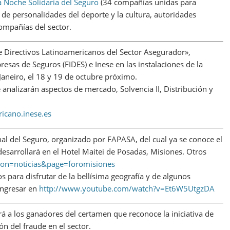
a Noche Solidaria del Seguro
(34 compañías unidas para
 de personalidades del deporte y la cultura, autoridades
ompañías del sector.
 Directivos Latinoamericanos del Sector Asegurador»,
sas de Seguros (FIDES) e Inese en las instalaciones de la
aneiro, el 18 y 19 de octubre próximo.
analizarán aspectos de mercado, Solvencia II, Distribución y
icano.inese.es
nal del Seguro, organizado por FAPASA, del cual ya se conoce el
desarrollará en el Hotel Maitei de Posadas, Misiones. Otros
cion=noticias&page=foromisiones
s para disfrutar de la bellísima geografía y de algunos
ingresar en
http://www.youtube.com/watch?v=Et6W5UtgzDA
á a los ganadores del certamen que reconoce la iniciativa de
n del fraude en el sector.