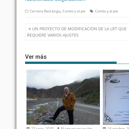
,
Carreira Raúl Jorge
Cortito y al pie
Cortito y al pie
Navegación
UN PROYECTO DE MODIFICACIÓN DE LA LRT QUE
de
REQUIERE VARIOS AJUSTES
entradas
Ver más
27 junio, 2020
El seguro en acción
24 octubre, 