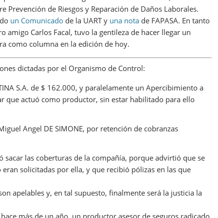
re Prevención de Riesgos y Reparación de Daños Laborales.
ido
un Comunicado
de la UART y
una nota
de FAPASA. En tanto
tro amigo Carlos Facal, tuvo la gentileza de hacer llegar un
obra como columna en la edición de hoy.
nes dictadas por el Organismo de Control:
 S.A. de $ 162.000, y paralelamente un Apercibimiento a
ar que actuó como productor, sin estar habilitado para ello
r Miguel Angel DE SIMONE, por retención de cobranzas
ó sacar las coberturas de la compañía, porque advirtió que se
ran solicitadas por ella, y que recibió pólizas en las que
 apelables y, en tal supuesto, finalmente será la justicia la
s: hace más de un año, un productor asesor de seguros radicado