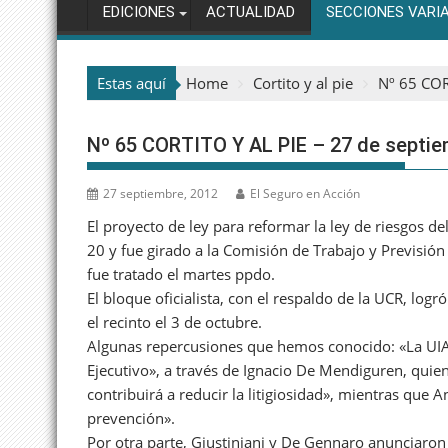
EDICIONES
ACTUALIDAD
SECCIONES VARI
Estas aquí
Home
Cortito y al pie
Nº 65 COR
Nº 65 CORTITO Y AL PIE – 27 de septi
27 septiembre, 2012
El Seguro en Acción
El proyecto de ley para reformar la ley de riesgos de
20 y fue girado a la Comisión de Trabajo y Previsión 
fue tratado el martes ppdo.
El bloque oficialista, con el respaldo de la UCR, logr
el recinto el 3 de octubre.
Algunas repercusiones que hemos conocido: «La UIA
Ejecutivo», a través de Ignacio De Mendiguren, quie
contribuirá a reducir la litigiosidad», mientras que 
prevención».
Por otra parte, Giustiniani y De Gennaro anunciaron 