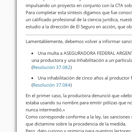
impulsando un proyecto en conjunto con la CTA sob
Para completar esta síntesis digamos que fue conoc
un calificado profesional de la ciencia jurídica, nues
estudio a la dirección de El Seguro en acción, que 
Lamentablemente, debemos volver a informar sancio
Una multa a ASEGURADORA FEDERAL ARGENTINA
una productora y una Inhabilitación a un particul
(
Resolución 37.082
)
Una inhabilitación de cinco años al producto
(
Resolución 37.084
)
En el primer caso, la productora denunció que «debi
estaba usando su nombre para emitir pólizas que no e
nunca intermedió.»
Como corresponde conforme a la ley, las sanciones son
que dictamine sobre la procedencia de la medida.
Pero, dato curioso y primicia para nuestros lectore