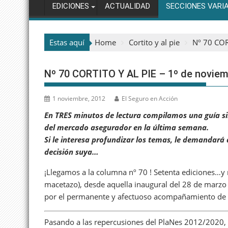
EDICIONES
ACTUALIDAD
SECCIONES VARI
Estas aquí
Home
Cortito y al pie
Nº 70 COR
Nº 70 CORTITO Y AL PIE – 1º de novie
1 noviembre, 2012
El Seguro en Acción
En TRES minutos de lectura compilamos una guía si
del mercado asegurador en la última semana.
Si le interesa profundizar los temas, le demandará
decisión suya…
¡Llegamos a la columna nº 70 ! Setenta ediciones…y
macetazo), desde aquella inaugural del 28 de marzo 
por el permanente y afectuoso acompañamiento de n
Pasando a las repercusiones del PlaNes 2012/2020, 