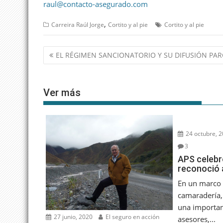
raul@contacto-asegurado.com
,
Carreira Raúl Jorge
Cortito y al pie
Cortito y al pie
Navegación
EL RÉGIMEN SANCIONATORIO Y SU DIFUSIÓN PAR
de
entradas
Ver más
24 octubre, 
3
APS celebró
reconoció 
En un marco 
camaradería,
una importan
27 junio, 2020
El seguro en acción
asesores,...