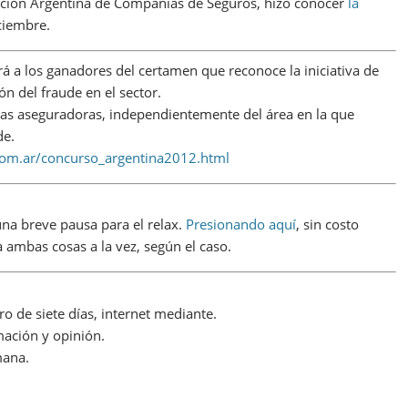
ación Argentina de Compañías de Seguros, hizo conocer
la
ciembre.
á a los ganadores del certamen que reconoce la iniciativa de
n del fraude en el sector.
 las aseguradoras, independientemente del área en la que
de.
com.ar/concurso_argentina2012.html
a breve pausa para el relax.
Presionando aquí
, sin costo
a ambas cosas a la vez, según el caso.
 de siete días, internet mediante.
ación y opinión.
mana.