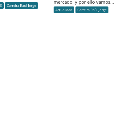
mercado, y por ello vamos...
S
Carreira Raúl Jorge
Actualidad
Carreira Raúl Jorge