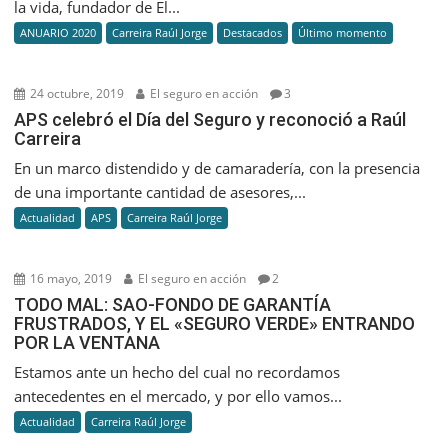
la vida, fundador de El...
ANUARIO 2020
Carreira Raúl Jorge
Destacados
Último momento
24 octubre, 2019
El seguro en acción
3
APS celebró el Día del Seguro y reconoció a Raúl
Carreira
En un marco distendido y de camaradería, con la presencia
de una importante cantidad de asesores,...
Actualidad
APS
Carreira Raúl Jorge
16 mayo, 2019
El seguro en acción
2
TODO MAL: SAO-FONDO DE GARANTÍA
FRUSTRADOS, Y EL «SEGURO VERDE» ENTRANDO
POR LA VENTANA
Estamos ante un hecho del cual no recordamos
antecedentes en el mercado, y por ello vamos...
Actualidad
Carreira Raúl Jorge