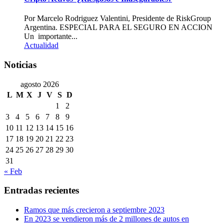
Por Marcelo Rodriguez Valentini, Presidente de RiskGroup
Argentina. ESPECIAL PARA EL SEGURO EN ACCION
Un importante...
Actualidad
Noticias
agosto 2026
L
M
X
J
V
S
D
1
2
3
4
5
6
7
8
9
10
11
12
13
14
15
16
17
18
19
20
21
22
23
24
25
26
27
28
29
30
31
« Feb
Entradas recientes
Ramos que más crecieron a septiembre 2023
En 2023 se vendieron más de 2 millones de autos en