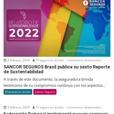
impulsar
Pepton
y
revolucio
la
biotecnol
en
Argentina
6 febrero, 2024
El seguro en acción
en
Comentarios desactivados
SANCOR
SANCOR SEGUROS Brasil publica su sexto Reporte
de Sustentabilidad
SEGUROS
Brasil
A través de este documento, la aseguradora brinda
publica
testimonio de su compromiso continuo con los aspectos...
su
Empresas en acción
Sancor Seguros
sexto
Reporte
de
5 febrero, 2024
El seguro en acción
en
Comentarios desactivados
Sustenta
Federaci
Federación Patronal implementó nuevas acciones