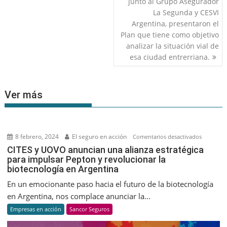
de
junto al Grupo Asegurador
entradas
La Segunda y CESVI
Argentina, presentaron el
Plan que tiene como objetivo
analizar la situación vial de
esa ciudad entrerriana.
Ver más
8 febrero, 2024
El seguro en acción
en
Comentarios desactivados
CITES
CITES y UOVO anuncian una alianza estratégica
para impulsar Pepton y revolucionar la
y
biotecnología en Argentina
UOVO
anuncian
En un emocionante paso hacia el futuro de la biotecnología
una
en Argentina, nos complace anunciar la...
alianza
Empresas en acción
Sancor Seguros
estratégic
para