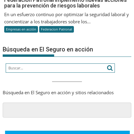
para la prevención de riesgos laborales
Patronal
implemen
En un esfuerzo continuo por optimizar la seguridad laboral y
nuevas
concientizar a los trabajadores sobre los...
acciones
Empresas en acción
Federacion Patronal
para
la
prevenci
Búsqueda en El Seguro en acción
de
riesgos
laborales
Búsqueda en El Seguro en acción y sitios relacionados