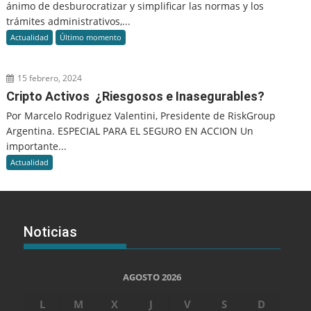
ánimo de desburocratizar y simplificar las normas y los
trámites administrativos,...
Actualidad
Último momento
15 febrero, 2024
Cripto Activos ¿Riesgosos e Inasegurables?
Por Marcelo Rodriguez Valentini, Presidente de RiskGroup
Argentina. ESPECIAL PARA EL SEGURO EN ACCION Un
importante...
Actualidad
Noticias
AGOSTO 2026
L
M
X
J
V
S
D