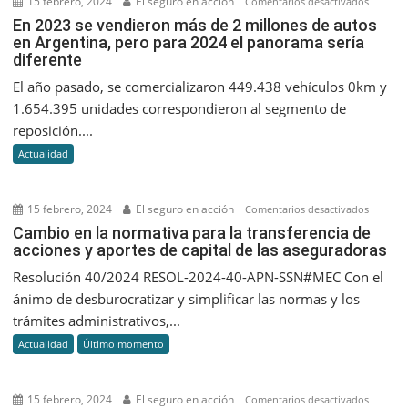
15 febrero, 2024
El seguro en acción
en
Comentarios desactivados
En
En 2023 se vendieron más de 2 millones de autos
en Argentina, pero para 2024 el panorama sería
2023
diferente
se
vendier
El año pasado, se comercializaron 449.438 vehículos 0km y
más
1.654.395 unidades correspondieron al segmento de
de
reposición....
2
Actualidad
millone
de
autos
15 febrero, 2024
El seguro en acción
en
Comentarios desactivados
en
Cambio
Cambio en la normativa para la transferencia de
Argentin
acciones y aportes de capital de las aseguradoras
en
pero
la
Resolución 40/2024 RESOL-2024-40-APN-SSN#MEC Con el
para
normati
ánimo de desburocratizar y simplificar las normas y los
2024
para
trámites administrativos,...
el
la
panora
Actualidad
Último momento
transfer
sería
de
diferent
accione
15 febrero, 2024
El seguro en acción
en
Comentarios desactivados