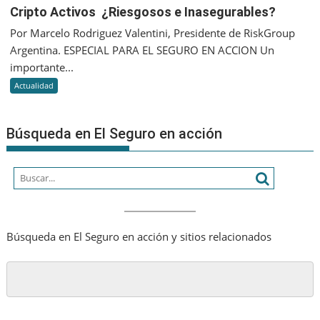
y
Cripto
Cripto Activos ¿Riesgosos e Inasegurables?
aportes
Activos
Por Marcelo Rodriguez Valentini, Presidente de RiskGroup
de
¿Riesgo
capital
Argentina. ESPECIAL PARA EL SEGURO EN ACCION Un
e
de
importante...
Inasegu
las
Actualidad
asegura
Búsqueda en El Seguro en acción
Búsqueda en El Seguro en acción y sitios relacionados