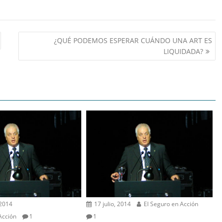
¿QUÉ PODEMOS ESPERAR CUÁNDO UNA ART ES
LIQUIDADA?
 2014
17 julio, 2014
El Seguro en Acción
Acción
1
1