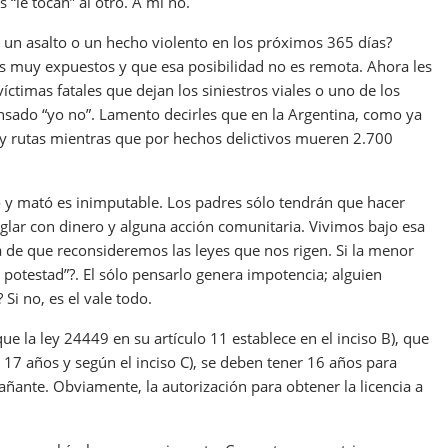
“le tocan” al otro. A mí no.
r un asalto o un hecho violento en los próximos 365 días?
muy expuestos y que esa posibilidad no es remota. Ahora les
ctimas fatales que dejan los siniestros viales o uno de los
sado “yo no”. Lamento decirles que en la Argentina, como ya
y rutas mientras que por hechos delictivos mueren 2.700
 y mató es inimputable. Los padres sólo tendrán que hacer
reglar con dinero y alguna acción comunitaria. Vivimos bajo esa
 de que reconsideremos las leyes que nos rigen. Si la menor
 potestad”?. El sólo pensarlo genera impotencia; alguien
Si no, es el vale todo.
 la ley 24449 en su artículo 11 establece en el inciso B), que
17 años y según el inciso C), se deben tener 16 años para
ñante. Obviamente, la autorización para obtener la licencia a