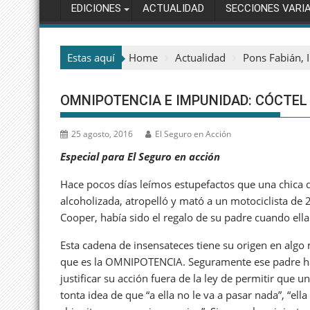
EDICIONES
ACTUALIDAD
SECCIONES VARI
Estas aquí
Home
Actualidad
Pons Fabián, I
OMNIPOTENCIA E IMPUNIDAD: CÓCTE
25 agosto, 2016
El Seguro en Acción
Especial para El Seguro en acción
Hace pocos días leímos estupefactos que una chica
alcoholizada, atropelló y mató a un motociclista de 
Cooper, había sido el regalo de su padre cuando ell
Esta cadena de insensateces tiene su origen en algo
que es la OMNIPOTENCIA. Seguramente ese padre ha
justificar su acción fuera de la ley de permitir que u
tonta idea de que “a ella no le va a pasar nada”, “ell