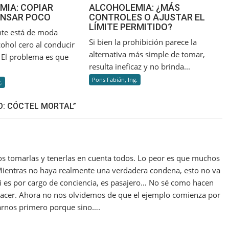
MIA: COPIAR
ALCOHOLEMIA: ¿MÁS
ENSAR POCO
CONTROLES O AJUSTAR EL
LÍMITE PERMITIDO?
te está de moda
Si bien la prohibición parece la
ohol cero al conducir
alternativa más simple de tomar,
. El problema es que
resulta ineficaz y no brinda...
Pons Fabián, Ing.
.
D: CÓCTEL MORTAL”
os tomarlas y tenerlas en cuenta todos. Lo peor es que muchos
 Mientras no haya realmente una verdadera condena, esto no va
si es por cargo de conciencia, es pasajero… No sé como hacen
hacer. Ahora no nos olvidemos de que el ejemplo comienza por
arnos primero porque sino….