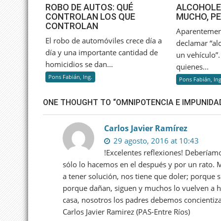
ROBO
ROBO DE AUTOS: QUÉ
ALCOHOLE
CONTROLAN LOS QUE
MUCHO, P
DE
CONTROLAN
AUTOS:
Aparentemen
QUÉ
El robo de automóviles crece día a
declamar “alc
CONTROLAN
día y una importante cantidad de
un vehículo”
LOS
homicidios se dan...
quienes...
QUE
Pons Fabián, Ing.
Pons Fabián, Ing
CONTROLAN
ONE THOUGHT TO “OMNIPOTENCIA E IMPUNIDA
Carlos Javier Ramírez
29 agosto, 2016 at 10:43
!Excelentes reflexiones! Deberíam
sólo lo hacemos en el después y por un rato.
a tener solución, nos tiene que doler; porque 
porque dañan, siguen y muchos lo vuelven a 
casa, nosotros los padres debemos concientiz
Carlos Javier Ramirez (PAS-Entre Ríos)