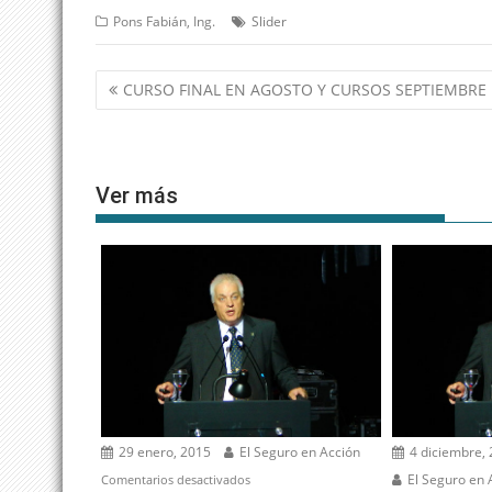
Pons Fabián, Ing.
Slider
Navegación
CURSO FINAL EN AGOSTO Y CURSOS SEPTIEMBRE
de
entradas
Ver más
29 enero, 2015
El Seguro en Acción
4 diciembre,
en
El Seguro en 
Comentarios desactivados