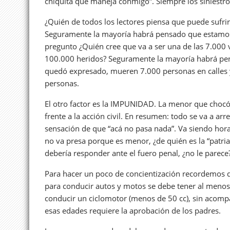
chiquita que maneja conmigo”. Siempre los siniestros 
¿Quién de todos los lectores piensa que puede sufri
Seguramente la mayoría habrá pensado que estamos 
pregunto ¿Quién cree que va a ser una de las 7.000 ví
100.000 heridos? Seguramente la mayoría habrá pen
quedó expresado, mueren 7.000 personas en calles 
personas.
El otro factor es la IMPUNIDAD. La menor que chocó
frente a la acción civil. En resumen: todo se va a ar
sensación de que “acá no pasa nada”. Va siendo hora
no va presa porque es menor, ¿de quién es la “patria
debería responder ante el fuero penal, ¿no le parece? 
Para hacer un poco de concientización recordemos que
para conducir autos y motos se debe tener al menos 
conducir un ciclomotor (menos de 50 cc), sin acompa
esas edades requiere la aprobación de los padres.