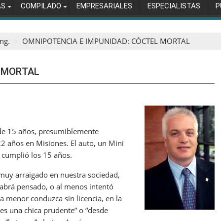
AS
COMPILADO
EMPRESARIALES
ESPECIALISTAS
P
ng.
OMNIPOTENCIA E IMPUNIDAD: CÓCTEL MORTAL
L MORTAL
 de 15 años, presumiblemente
22 años en Misiones. El auto, un Mini
a cumplió los 15 años.
 muy arraigado en nuestra sociedad,
brá pensado, o al menos intentó
na menor conduzca sin licencia, en la
a es una chica prudente” o “desde