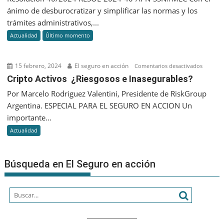
para
normati
ánimo de desburocratizar y simplificar las normas y los
2024
para
trámites administrativos,...
el
la
panora
Actualidad
Último momento
transfer
sería
de
diferent
accione
15 febrero, 2024
El seguro en acción
en
Comentarios desactivados
y
Cripto
Cripto Activos ¿Riesgosos e Inasegurables?
aportes
Activos
Por Marcelo Rodriguez Valentini, Presidente de RiskGroup
de
¿Riesgo
capital
Argentina. ESPECIAL PARA EL SEGURO EN ACCION Un
e
de
importante...
Inasegu
las
Actualidad
asegura
Búsqueda en El Seguro en acción