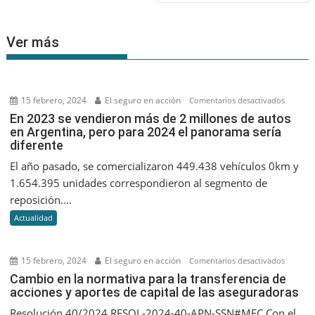
Ver más
15 febrero, 2024
El seguro en acción
en
Comentarios desactivados
En
En 2023 se vendieron más de 2 millones de autos
en Argentina, pero para 2024 el panorama sería
2023
diferente
se
vendier
El año pasado, se comercializaron 449.438 vehículos 0km y
más
1.654.395 unidades correspondieron al segmento de
de
reposición....
2
Actualidad
millone
de
autos
15 febrero, 2024
El seguro en acción
en
Comentarios desactivados
en
Cambio
Cambio en la normativa para la transferencia de
Argentin
acciones y aportes de capital de las aseguradoras
en
pero
la
Resolución 40/2024 RESOL-2024-40-APN-SSN#MEC Con el