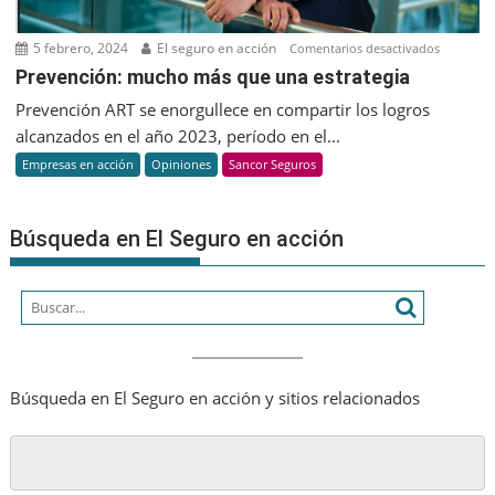
5 febrero, 2024
El seguro en acción
en
Comentarios desactivados
Prevenci
Prevención: mucho más que una estrategia
mucho
Prevención ART se enorgullece en compartir los logros
más
alcanzados en el año 2023, período en el...
que
Empresas en acción
Opiniones
Sancor Seguros
una
estrateg
Búsqueda en El Seguro en acción
Búsqueda en El Seguro en acción y sitios relacionados