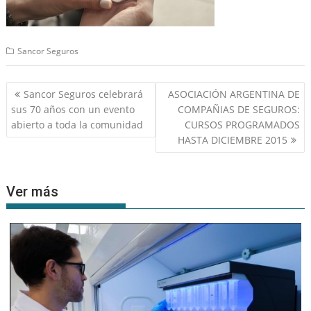
Sancor Seguros
Navegación
Sancor Seguros celebrará
ASOCIACIÓN ARGENTINA DE
de
sus 70 años con un evento
COMPAÑIAS DE SEGUROS:
entradas
abierto a toda la comunidad
CURSOS PROGRAMADOS
HASTA DICIEMBRE 2015
Ver más