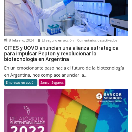
8 febrero, 2024
El seguro en acción
en
Comentarios desactivados
CITES
CITES y UOVO anuncian una alianza estratégica
para impulsar Pepton y revolucionar la
y
biotecnología en Argentina
UOVO
anuncian
En un emocionante paso hacia el futuro de la biotecnología
una
en Argentina, nos complace anunciar la...
alianza
Empresas en acción
Sancor Seguros
estratégic
para
impulsar
Pepton
y
revolucio
la
biotecnol