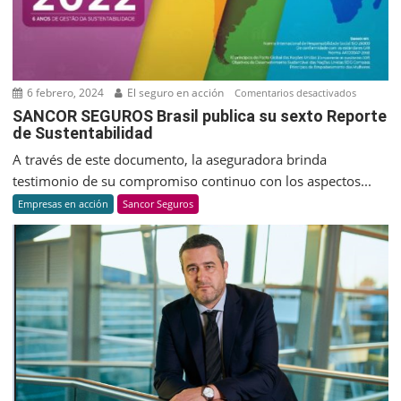
en
Argentina
6 febrero, 2024
El seguro en acción
en
Comentarios desactivados
SANCOR
SANCOR SEGUROS Brasil publica su sexto Reporte
de Sustentabilidad
SEGUROS
Brasil
A través de este documento, la aseguradora brinda
publica
testimonio de su compromiso continuo con los aspectos...
su
Empresas en acción
Sancor Seguros
sexto
Reporte
de
Sustenta