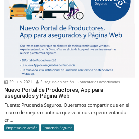
29 julio, 2021
El seguro en acción
en
Comentarios desactivados
Nuevo
Nuevo Portal de Productores, App para
asegurados y Página Web
Portal
de
Fuente: Prudencia Seguros. Queremos compartir que en el
Productores
marco de mejora continua que venimos experimentando
App
en...
para
Empresas en acción
Prudencia Seguros
asegurados
y