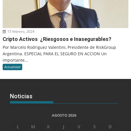
15 febrero, 2024
Cripto Activos ¿Riesgosos e Inasegurables?
Por Marcelo Rodriguez Valentini, Presidente de RiskGroup
Argentina. ESPECIAL PARA EL SEGURO EN ACCION Un
importante...
Actualidad
Noticias
AGOSTO 2026
L
M
X
J
V
S
D