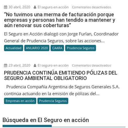
Página
30 abril, 2020
El seguro en acción
en
Comentarios desactivados
Web
“No
“No tuvimos una merma de facturación porque
empresas y personas han tendido a mantener y
tuvimos
aún renovar sus coberturas”
una
merma
El Seguro en Acción dialogó con Jorge Furlan, Coordinador
de
General de Prudencia Seguros, sobre las acciones...
facturación
Actualidad
ANUARIO 2020
CAARA
Prudencia Seguros
porque
empresas
y
23 abril, 2020
El seguro en acción
en
Comentarios desactivados
personas
PRUDENCI
PRUDENCIA CONTINÚA EMITIENDO PÓLIZAS DEL
han
SEGURO AMBIENTAL OBLIGATORIO
CONTINÚA
tendido
EMITIENDO
Prudencia Compañía Argentina de Seguros Generales S.A.
a
PÓLIZAS
continúa actuando en la emisión de pólizas del...
mantener
DEL
Empresas en acción
Prudencia Seguros
y
SEGURO
aún
AMBIENTAL
renovar
OBLIGATO
Búsqueda en El Seguro en acción
sus
coberturas”