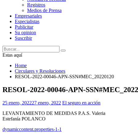
Registros
Medios de Prensa
Empresariales
Especialistas
Publicitar
Su opinion
Suscribir
Estas aquí
Home
Circulares y Resoluciones
RESOL-2022-00046-APN-SSN#MEC_20220120
RESOL-2022-00046-APN-SSN#MEC_2022
25 enero, 2022
27 enero, 2022
El seguro en acción
LEVANTAMIENTO DE MEDIDAS P.A.S. Valeria
Estefanía POLANCO
dynamiccontent.properties-1-1