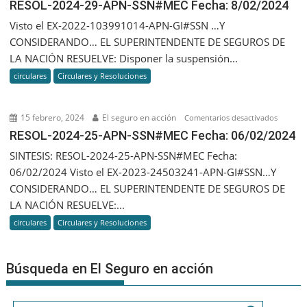
RESOL-
RESOL-2024-29-APN-SSN#MEC Fecha: 8/02/2024
2024-
Visto el EX-2022-103991014-APN-GI#SSN …Y
29-
CONSIDERANDO… EL SUPERINTENDENTE DE SEGUROS DE
APN-
LA NACIÓN RESUELVE: Disponer la suspensión...
SSN#ME
circulares
Circulares y Resoluciones
Fecha:
8/02/20
15 febrero, 2024
El seguro en acción
en
Comentarios desactivados
RESOL-
RESOL-2024-25-APN-SSN#MEC Fecha: 06/02/2024
2024-
SINTESIS: RESOL-2024-25-APN-SSN#MEC Fecha:
25-
06/02/2024 Visto el EX-2023-24503241-APN-GI#SSN…Y
APN-
CONSIDERANDO… EL SUPERINTENDENTE DE SEGUROS DE
SSN#ME
LA NACIÓN RESUELVE:...
Fecha:
circulares
Circulares y Resoluciones
06/02/2
Búsqueda en El Seguro en acción