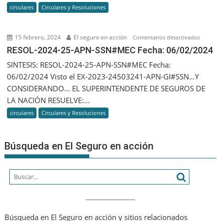
circulares
Circulares y Resoluciones
Fecha:
8/02/20
15 febrero, 2024
El seguro en acción
en
Comentarios desactivados
RESOL-
RESOL-2024-25-APN-SSN#MEC Fecha: 06/02/2024
2024-
SINTESIS: RESOL-2024-25-APN-SSN#MEC Fecha:
25-
06/02/2024 Visto el EX-2023-24503241-APN-GI#SSN…Y
APN-
CONSIDERANDO… EL SUPERINTENDENTE DE SEGUROS DE
SSN#ME
LA NACIÓN RESUELVE:...
Fecha:
circulares
Circulares y Resoluciones
06/02/2
Búsqueda en El Seguro en acción
Búsqueda en El Seguro en acción y sitios relacionados