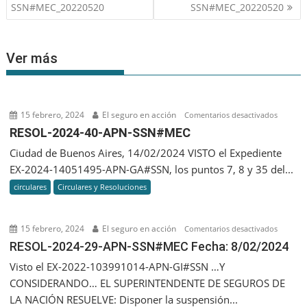
de
SSN#MEC_20220520
SSN#MEC_20220520
entradas
Ver más
15 febrero, 2024
El seguro en acción
en
Comentarios desactivados
RESOL-
RESOL-2024-40-APN-SSN#MEC
2024-
Ciudad de Buenos Aires, 14/02/2024 VISTO el Expediente
40-
EX-2024-14051495-APN-GA#SSN, los puntos 7, 8 y 35 del...
APN-
circulares
Circulares y Resoluciones
SSN#M
15 febrero, 2024
El seguro en acción
en
Comentarios desactivados
RESOL-
RESOL-2024-29-APN-SSN#MEC Fecha: 8/02/2024
2024-
Visto el EX-2022-103991014-APN-GI#SSN …Y
29-
CONSIDERANDO… EL SUPERINTENDENTE DE SEGUROS DE
APN-
LA NACIÓN RESUELVE: Disponer la suspensión...
SSN#ME