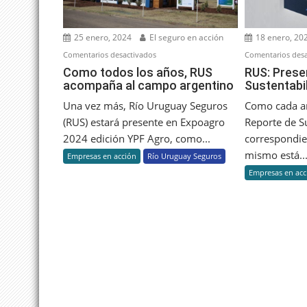
25 enero, 2024
El seguro en acción
18 enero, 20
en
Comentarios desactivados
Comentarios desa
Como
Como todos los años, RUS
RUS: Prese
acompaña al campo argentino
Sustentabi
todos
los
Una vez más, Río Uruguay Seguros
Como cada a
años,
(RUS) estará presente en Expoagro
Reporte de S
RUS
2024 edición YPF Agro, como...
correspondie
acompaña
mismo está..
Empresas en acción
Río Uruguay Seguros
al
Empresas en acc
campo
argentino