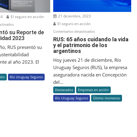
21 diciembre, 2023
24
El seguro en acción
El seguro en acción
en
ctivados
RUS:
en
ntó su Reporte de
Comentarios desactivados
lidad 2023
Presentó
RUS:
RUS: 65 años cuidando la vida
su
y el patrimonio de los
65
ño, RUS presentó su
argentinos
Reporte
años
ustentabilidad
de
cuidando
Hoy jueves 21 de diciembre, Río
nte al año 2023. El
Sustentabilidad
la
Uruguay Seguros (RUS), la empresa
.
2023
vida
aseguradora nacida en Concepción
ión
Río Uruguay Seguros
y
del...
el
Destacados
Empresas en acción
patrimonio
Río Uruguay Seguros
Último momento
de
los
argentinos