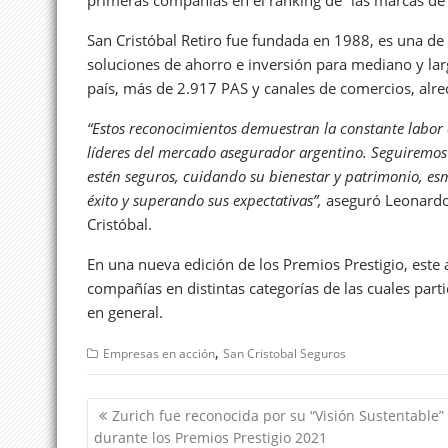
primeras compañías en el ranking de “las marcas de
San Cristóbal Retiro fue fundada en 1988, es una de
soluciones de ahorro e inversión para mediano y larg
país, más de 2.917 PAS y canales de comercios, alre
“Estos reconocimientos demuestran la constante labor 
líderes del mercado asegurador argentino. Seguiremos 
estén seguros, cuidando su bienestar y patrimonio, e
éxito y superando sus expectativas”,
aseguró Leonardo 
Cristóbal.
En una nueva edición de los Premios Prestigio, este a
compañías en distintas categorías de las cuales parti
en general.
,
Empresas en acción
San Cristobal Seguros
Navegación
Zurich fue reconocida por su “Visión Sustentable”
de
durante los Premios Prestigio 2021