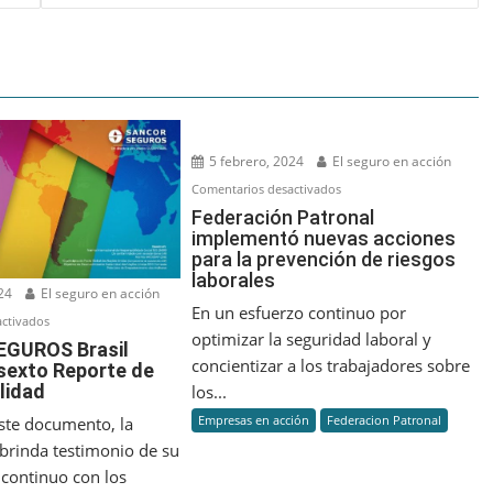
5 febrero, 2024
El seguro en acción
en
Comentarios desactivados
Federación
Federación Patronal
implementó nuevas acciones
Patronal
para la prevención de riesgos
implementó
laborales
nuevas
24
El seguro en acción
acciones
En un esfuerzo continuo por
en
ctivados
para
optimizar la seguridad laboral y
SANCOR
GUROS Brasil
la
concientizar a los trabajadores sobre
 sexto Reporte de
SEGUROS
prevención
lidad
los...
Brasil
de
publica
Empresas en acción
Federacion Patronal
este documento, la
riesgos
su
brinda testimonio de su
laborales
sexto
continuo con los
Reporte