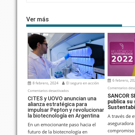
entradas
Ver más
6 febrero, 20
8 febrero, 2024
El seguro en acción
Comentarios desa
en
Comentarios desactivados
SANCOR SE
CITES
CITES y UOVO anuncian una
publica su
alianza estratégica para
y
Sustentabi
impulsar Pepton y revolucionar
UOVO
la biotecnología en Argentina
A través de 
anuncian
aseguradora 
una
En un emocionante paso hacia el
compromiso 
alianza
futuro de la biotecnología en