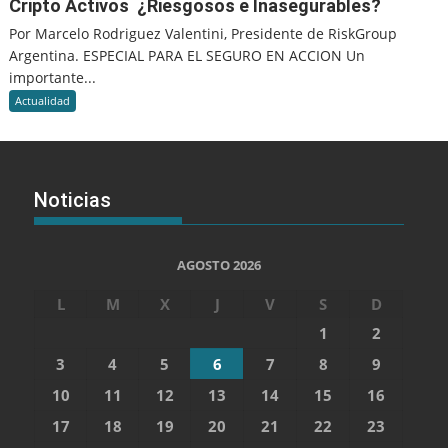
Cripto Activos ¿Riesgosos e Inasegurables?
Por Marcelo Rodriguez Valentini, Presidente de RiskGroup
Argentina. ESPECIAL PARA EL SEGURO EN ACCION Un
importante...
Actualidad
Noticias
AGOSTO 2026
L
M
X
J
V
S
D
1
2
3
4
5
6
7
8
9
10
11
12
13
14
15
16
17
18
19
20
21
22
23