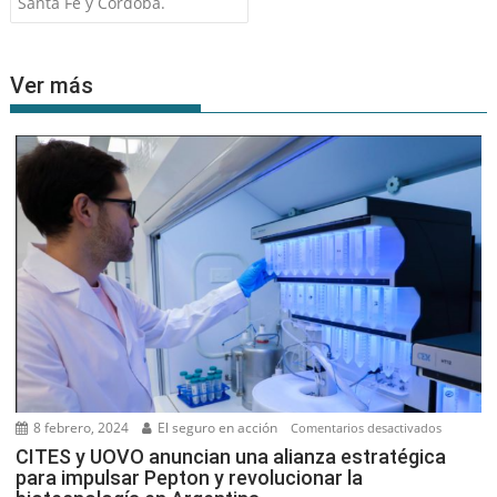
entradas
Santa Fe y Córdoba.
Ver más
8 febrero, 2024
El seguro en acción
en
Comentarios desactivados
CITES
CITES y UOVO anuncian una alianza estratégica
para impulsar Pepton y revolucionar la
y