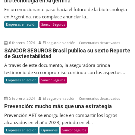
biotecnología en Argentina
UOVO
anuncian
En un emocionante paso hacia el futuro de la biotecnología
una
en Argentina, nos complace anunciar la...
alianza
Empresas en acción
Sancor Seguros
estratégic
para
impulsar
6 febrero, 2024
El seguro en acción
en
Comentarios desactivados
Pepton
SANCOR
SANCOR SEGUROS Brasil publica su sexto Reporte
y
de Sustentabilidad
SEGUROS
revolucio
Brasil
A través de este documento, la aseguradora brinda
la
publica
testimonio de su compromiso continuo con los aspectos...
biotecnol
su
Empresas en acción
Sancor Seguros
en
sexto
Argentina
Reporte
de
5 febrero, 2024
El seguro en acción
en
Comentarios desactivados
Sustenta
Prevenci
Prevención: mucho más que una estrategia
mucho
Prevención ART se enorgullece en compartir los logros
más
alcanzados en el año 2023, período en el...
que
Empresas en acción
Opiniones
Sancor Seguros
una