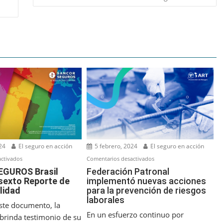
5 febrero, 2024
El seguro en acción
24
El seguro en acción
en
en
Comentarios desactivados
ctivados
Federación
SANCOR
Federación Patronal
GUROS Brasil
implementó nuevas acciones
 sexto Reporte de
Patronal
SEGUROS
para la prevención de riesgos
lidad
implementó
Brasil
laborales
nuevas
publica
este documento, la
acciones
su
En un esfuerzo continuo por
brinda testimonio de su