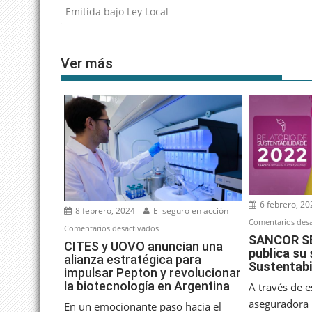
de
Emitida bajo Ley Local
entradas
Ver más
6 febrero, 20
8 febrero, 2024
El seguro en acción
Comentarios desa
en
Comentarios desactivados
SANCOR SE
CITES
CITES y UOVO anuncian una
publica su
alianza estratégica para
y
Sustentabi
impulsar Pepton y revolucionar
UOVO
la biotecnología en Argentina
A través de 
anuncian
aseguradora 
una
En un emocionante paso hacia el