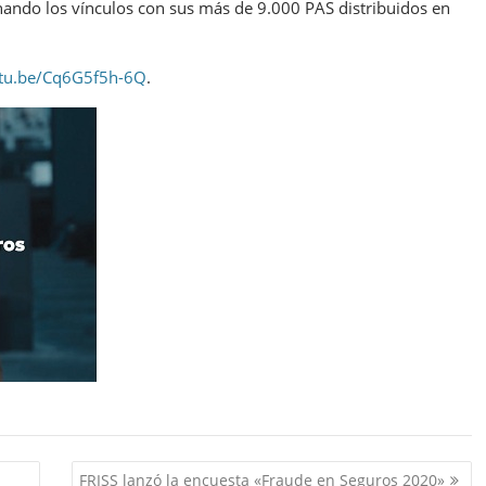
ndo los vínculos con sus más de 9.000 PAS distribuidos en
utu.be/Cq6G5f5h-6Q
.
FRISS lanzó la encuesta «Fraude en Seguros 2020»