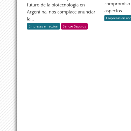
compromiso 
alianza
futuro de la biotecnología en
estratégica
aspectos...
Argentina, nos complace anunciar
para
la...
Empresas en acc
impulsar
Empresas en acción
Sancor Seguros
Pepton
y
revolucionar
la
biotecnología
en
Argentina