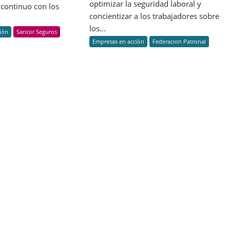
para
sexto
optimizar la seguridad laboral y
continuo con los
la
Reporte
concientizar a los trabajadores sobre
prevención
de
los...
ión
Sancor Seguros
de
Sustentabilidad
Empresas en acción
Federacion Patronal
riesgos
laborales