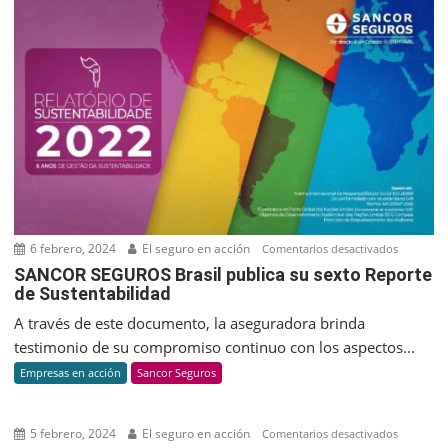
para
impulsar
Pepton
y
revolucio
la
biotecnol
en
Argentina
6 febrero, 2024
El seguro en acción
en
Comentarios desactivados
SANCOR
SANCOR SEGUROS Brasil publica su sexto Reporte
de Sustentabilidad
SEGUROS
Brasil
A través de este documento, la aseguradora brinda
publica
testimonio de su compromiso continuo con los aspectos...
su
Empresas en acción
Sancor Seguros
sexto
Reporte
de
5 febrero, 2024
El seguro en acción
en
Comentarios desactivados
Sustenta