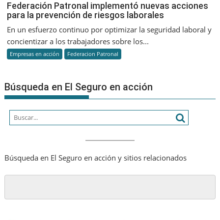
Federaci
Federación Patronal implementó nuevas acciones
para la prevención de riesgos laborales
Patronal
implemen
En un esfuerzo continuo por optimizar la seguridad laboral y
nuevas
concientizar a los trabajadores sobre los...
acciones
Empresas en acción
Federacion Patronal
para
la
prevenci
Búsqueda en El Seguro en acción
de
riesgos
laborales
Búsqueda en El Seguro en acción y sitios relacionados