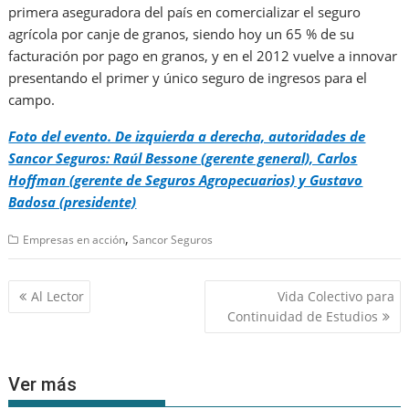
primera aseguradora del país en comercializar el seguro
agrícola por canje de granos, siendo hoy un 65 % de su
facturación por pago en granos, y en el 2012 vuelve a innovar
presentando el primer y único seguro de ingresos para el
campo.
Foto del evento. De izquierda a derecha, autoridades de
Sancor Seguros: Raúl Bessone (gerente general), Carlos
Hoffman (gerente de Seguros Agropecuarios) y Gustavo
Badosa (presidente)
,
Empresas en acción
Sancor Seguros
Navegación
Al Lector
Vida Colectivo para
de
Continuidad de Estudios
entradas
Ver más