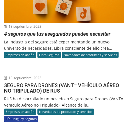
18 septiembre, 2023
4 seguros que tus asegurados pueden necesitar
La industria del seguro está experimentando un nuevo
universo de necesidades. Libra consciente de ello crea...
Empresas en acción
Libra Seguros
Novedades de productos y servicios
13 septiembre, 2023
SEGURO PARA DRONES (VANT= VEHÍCULO
AÉREO
NO TRIPULADO) DE RUS
RUS ha desarrollado un novedoso Seguro para Drones (VANT=
Vehículo Aéreo no Tripulado). Alcance de la...
Empresas en acción
Novedades de productos y servicios
Río Uruguay Seguros