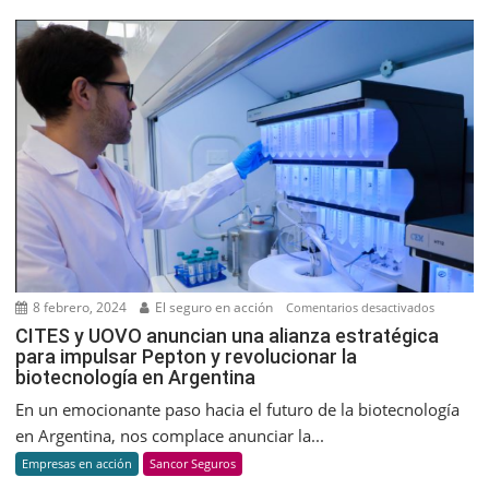
8 febrero, 2024
El seguro en acción
en
Comentarios desactivados
CITES
CITES y UOVO anuncian una alianza estratégica
para impulsar Pepton y revolucionar la
y
biotecnología en Argentina
UOVO
anuncian
En un emocionante paso hacia el futuro de la biotecnología
una
en Argentina, nos complace anunciar la...
alianza
Empresas en acción
Sancor Seguros
estratégic