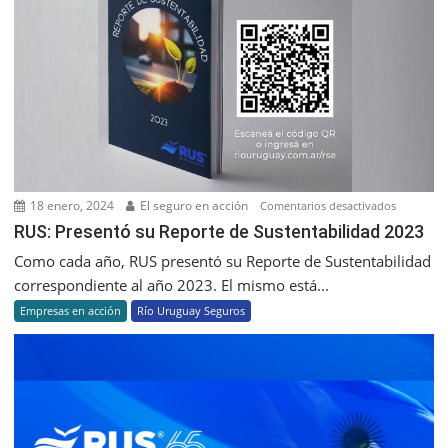
argentino
18 enero, 2024
El seguro en acción
en
Comentarios desactivados
RUS:
RUS: Presentó su Reporte de Sustentabilidad 2023
Presentó
Como cada año, RUS presentó su Reporte de Sustentabilidad
su
correspondiente al año 2023. El mismo está...
Reporte
Empresas en acción
Río Uruguay Seguros
de
Sustentab
2023