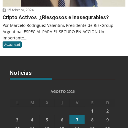
15 febrero, 2024
Cripto Activos ¿Riesgosos e Inasegurables?
Por Marcelo Rodriguez Valentini, Presidente de RiskGroup
Argentina. ESPECIAL PARA EL SEGURO EN ACCION Un
importante...
Actualidad
Noticias
AGOSTO 2026
L
M
X
J
V
S
D
1
2
3
4
5
6
7
8
9