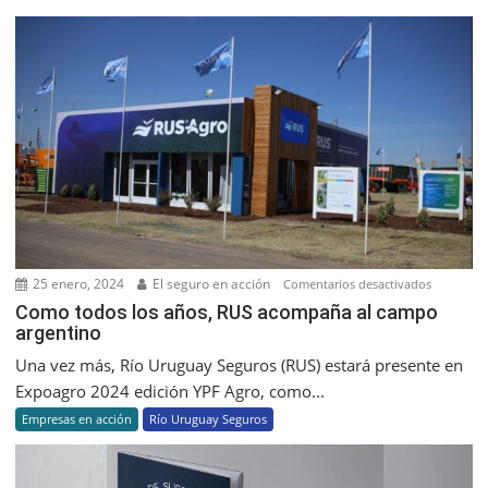
25 enero, 2024
El seguro en acción
en
Comentarios desactivados
Como
Como todos los años, RUS acompaña al campo
argentino
todos
los
Una vez más, Río Uruguay Seguros (RUS) estará presente en
años,
Expoagro 2024 edición YPF Agro, como...
RUS
Empresas en acción
Río Uruguay Seguros
acompañ
al
campo