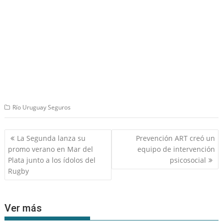
Río Uruguay Seguros
Navegación
La Segunda lanza su
Prevención ART creó un
de
promo verano en Mar del
equipo de intervención
entradas
Plata junto a los ídolos del
psicosocial
Rugby
Ver más