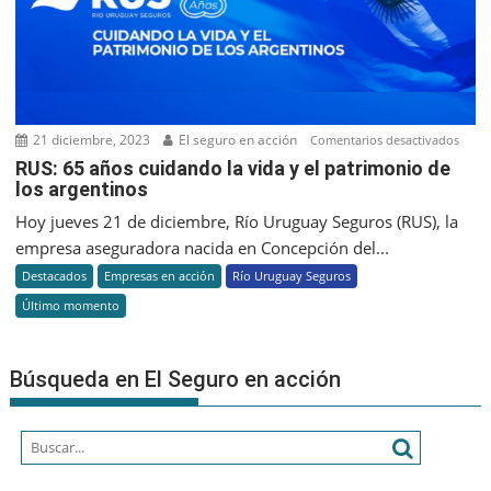
21 diciembre, 2023
El seguro en acción
en
Comentarios desactivados
RUS:
RUS: 65 años cuidando la vida y el patrimonio de
los argentinos
65
años
Hoy jueves 21 de diciembre, Río Uruguay Seguros (RUS), la
cuid
empresa aseguradora nacida en Concepción del...
la
Destacados
Empresas en acción
Río Uruguay Seguros
vida
Último momento
y
el
patr
Búsqueda en El Seguro en acción
de
los
argen