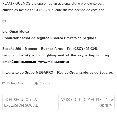
PLANIFIQUEMOS y preparemos un accionar digno y eficiente para
brindar las mejores SOLUCIONES ante futuros hechos de este tipo.
(*)
Lic. Omar Molea
Productor asesor de seguros – Molea Brokers de Seguros
España 266 – Moreno – Buenos Aires – Tel.
(0237) 405 0346
begin_of_the_skype_highlighting
end_of_the_skype_highlighting
omar@molea.com.ar
;
www.molea.com.ar
Integrante de
Grupo MEGAPRO – Red de Organizadores de Seguros
Molea Omar, Lic.
Cortito
Navegación
EL SEGURO Y LA
Nº 83 CORTITO Y AL PIE – 4 de
de
EXCLUSIÓN SOCIAL
abril
entradas