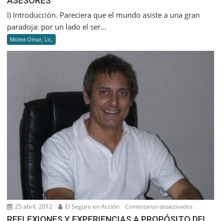
ASESORES
DE
I) Introducción. Pareciera que el mundo asiste a una gran
PRODUCTO
paradoja: por un lado el ser...
ASESORES
Molea Omar, Lic.
25 abril, 2012
El Seguro en Acción
en
Comentarios desactivados
REFLEXION
REFLEXIONES Y EXPERIENCIAS A PROPÓSITO DEL