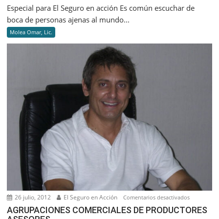
LA
Especial para El Seguro en acción Es común escuchar de
EXPLOS
boca de personas ajenas al mundo...
EN
Molea Omar, Lic.
ROSARIO
LAS
PRINCIP
PRECAU
DE
COBERT
26 julio, 2012
El Seguro en Acción
en
Comentarios desactivados
AGRUPACI
AGRUPACIONES COMERCIALES DE PRODUCTORES
COMERCIA