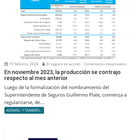
15 febrero, 2024
El seguro en acción
en
Comentarios desactivados
En
En noviembre 2023, la producción se contrajo
respecto al mes anterior
noviem
2023,
Luego de la formalización del nombramiento del
la
Superintendente de Seguros Guillermo Plate, comienza a
producc
regularizarse, de...
se
ADEMÁS. Y TAMBIÉN...
contrajo
respect
al
mes
anterior