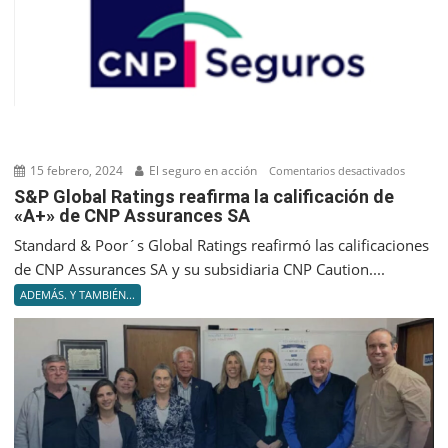
15 febrero, 2024
El seguro en acción
en
Comentarios desactivados
S&P
S&P Global Ratings reafirma la calificación de
«A+» de CNP Assurances SA
Global
Ratings
Standard & Poor´s Global Ratings reafirmó las calificaciones
reafir
de CNP Assurances SA y su subsidiaria CNP Caution....
la
ADEMÁS. Y TAMBIÉN...
califica
de
«A+»
de
CNP
Assuran
SA