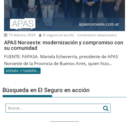
15 febrero, 2024
El seguro en acción
en
Comentarios desactivados
APAS
APAS Noroeste: modernización y compromiso con
su comunidad
Noroest
moderni
FUENTE: FAPASA. Mariela Echeverría, presidente de APAS
y
Noroeste de la Provincia de Buenos Aires, quien hizo...
compro
ADEMÁS. Y TAMBIÉN...
con
su
comuni
Búsqueda en El Seguro en acción