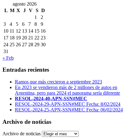
agosto 2026
L
M
X
J
V
S
D
1
2
3
4
5
6
7
8
9
10
11
12
13
14
15
16
17
18
19
20
21
22
23
24
25
26
27
28
29
30
31
« Feb
Entradas recientes
Ramos que más crecieron a septiembre 2023
En 2023 se vendieron más de 2 millones de autos en
Argentina, pero para 2024 el panorama sería diferente
RESOL-2024-40-APN-SSN#MEC
RESOL-2024-29-APN-SSN#MEC Fecha: 8/02/2024
RESOL-2024-25-APN-SSN#MEC Fecha: 06/02/2024
Archivo de noticias
Archivo de noticias