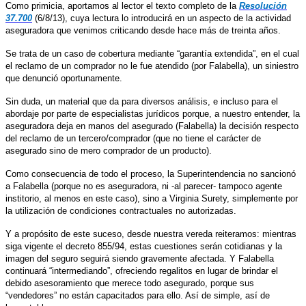
Como primicia, aportamos al lector el texto completo de la
Resolución
37.700
(6/8/13), cuya lectura lo introducirá en un aspecto de la actividad
aseguradora que venimos criticando desde hace más de treinta años.
Se trata de un caso de cobertura mediante “garantía extendida”, en el cual
el reclamo de un comprador no le fue atendido (por Falabella), un siniestro
que denunció oportunamente.
Sin duda, un material que da para diversos análisis, e incluso para el
abordaje por parte de especialistas jurídicos porque, a nuestro entender, la
aseguradora deja en manos del asegurado (Falabella) la decisión respecto
del reclamo de un tercero/comprador (que no tiene el carácter de
asegurado sino de mero comprador de un producto).
Como consecuencia de todo el proceso, la Superintendencia no sancionó
a Falabella (porque no es aseguradora, ni -al parecer- tampoco agente
institorio, al menos en este caso), sino a Virginia Surety, simplemente por
la utilización de condiciones contractuales no autorizadas.
Y a propósito de este suceso, desde nuestra vereda reiteramos: mientras
siga vigente el decreto 855/94, estas cuestiones serán cotidianas y la
imagen del seguro seguirá siendo gravemente afectada. Y Falabella
continuará “intermediando”, ofreciendo regalitos en lugar de brindar el
debido asesoramiento que merece todo asegurado, porque sus
“vendedores” no están capacitados para ello. Así de simple, así de