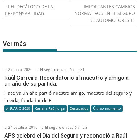
Navegación
EL DECÁLOGO DE LA
IMPORTANTES CAMBIOS
de
NORMATIVOS EN EL SEGURO
RESPONSABILIDAD
entradas
DE AUTOMOTORES
Ver más
27 junio, 2020
El seguro en acción
31
Raúl Carreira. Recordatorio al maestro y amigo a
un año de su partida.
Hace ya un año partió nuestro amigo, maestro del seguro y
la vida, fundador de El...
ANUARIO 2020
Carreira Raúl Jorge
Destacados
Último momento
24 octubre, 2019
El seguro en acción
3
APS celebró el Día del Seguro y reconoció a Raúl