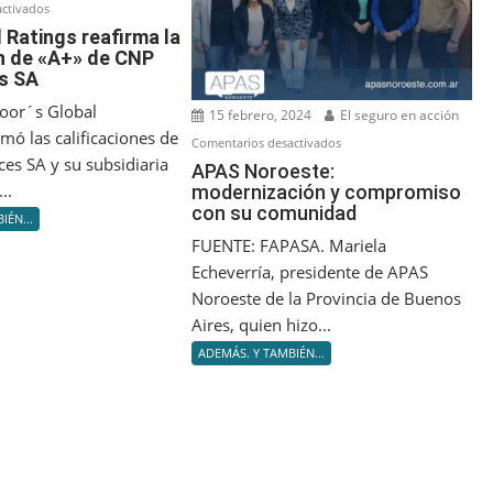
en
ctivados
S&P
 Ratings reafirma la
ón de «A+» de CNP
Global
s SA
Ratings
reafirma
oor´s Global
15 febrero, 2024
El seguro en acción
la
rmó las calificaciones de
en
Comentarios desactivados
calificación
es SA y su subsidiaria
APAS
APAS Noroeste:
de
..
modernización y compromiso
Noroeste:
«A+»
con su comunidad
modernización
IÉN...
de
y
FUENTE: FAPASA. Mariela
CNP
compromiso
Echeverría, presidente de APAS
Assurances
con
Noroeste de la Provincia de Buenos
SA
su
Aires, quien hizo...
comunidad
ADEMÁS. Y TAMBIÉN...