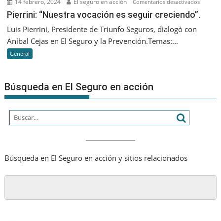
14 febrero, 2024
El seguro en acción
en
Comentarios desactivados
más
Pierrini:
Pierrini: “Nuestra vocación es seguir creciendo”.
humano
“Nuestr
Luis Pierrini, Presidente de Triunfo Seguros, dialogó con
vocació
Aníbal Cejas en El Seguro y la Prevención.Temas:...
es
General
seguir
creciend
Búsqueda en El Seguro en acción
Búsqueda en El Seguro en acción y sitios relacionados