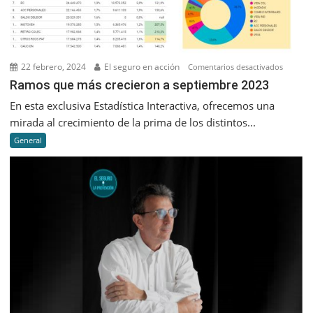
22 febrero, 2024
El seguro en acción
en
Comentarios desactivados
Ramos
Ramos que más crecieron a septiembre 2023
que
En esta exclusiva Estadística Interactiva, ofrecemos una
más
mirada al crecimiento de la prima de los distintos...
creciero
General
a
septiem
2023