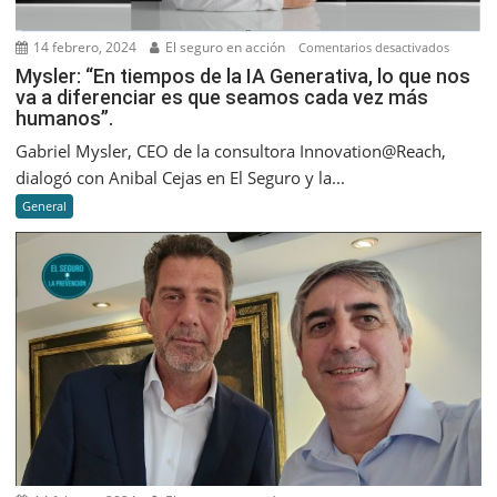
14 febrero, 2024
El seguro en acción
en
Comentarios desactivados
Mysler:
Mysler: “En tiempos de la IA Generativa, lo que nos
va a diferenciar es que seamos cada vez más
“En
humanos”.
tiempos
de
Gabriel Mysler, CEO de la consultora Innovation@Reach,
la
dialogó con Anibal Cejas en El Seguro y la...
IA
General
Generati
lo
que
nos
va
a
diferenc
es
que
seamos
cada
vez