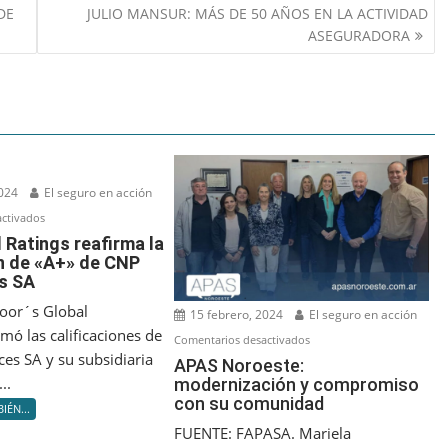
DE
JULIO MANSUR: MÁS DE 50 AÑOS EN LA ACTIVIDAD
ASEGURADORA
2024
El seguro en acción
en
ctivados
S&P
 Ratings reafirma la
ón de «A+» de CNP
Global
s SA
Ratings
reafirma
oor´s Global
15 febrero, 2024
El seguro en acción
la
rmó las calificaciones de
en
Comentarios desactivados
calificación
es SA y su subsidiaria
APAS
APAS Noroeste:
de
..
modernización y compromiso
Noroeste:
«A+»
con su comunidad
modernización
IÉN...
de
y
FUENTE: FAPASA. Mariela
CNP