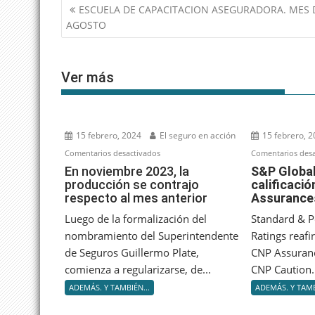
Navegación
ESCUELA DE CAPACITACION ASEGURADORA. MES 
de
AGOSTO
entradas
Ver más
15 febrero, 2024
El seguro en acción
15 febrero, 
en
Comentarios desactivados
Comentarios desa
En
En noviembre 2023, la
S&P Global
producción se contrajo
calificaci
noviembre
respecto al mes anterior
Assurance
2023,
la
Luego de la formalización del
Standard & P
producción
nombramiento del Superintendente
Ratings reafi
se
de Seguros Guillermo Plate,
CNP Assuranc
contrajo
comienza a regularizarse, de...
CNP Caution..
respecto
ADEMÁS. Y TAMBIÉN...
ADEMÁS. Y TAMB
al
mes