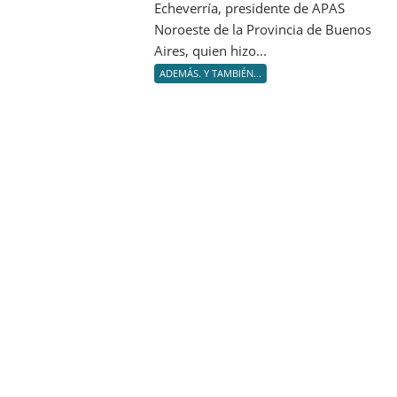
compromiso
Echeverría, presidente de APAS
Assurances
con
Noroeste de la Provincia de Buenos
SA
su
Aires, quien hizo...
comunidad
ADEMÁS. Y TAMBIÉN...