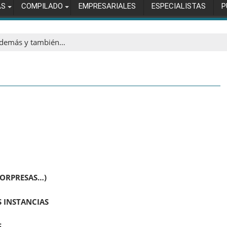
AS
COMPILADO
EMPRESARIALES
ESPECIALISTAS
P
demás y también…
SORPRESAS…)
S INSTANCIAS
S