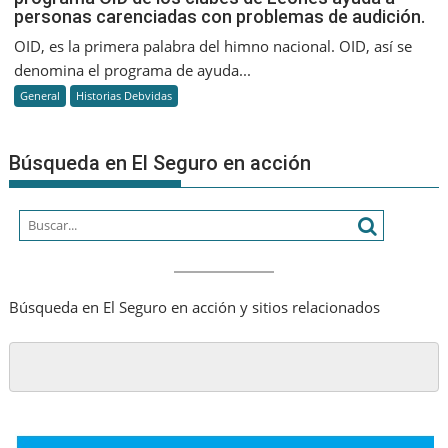
personas carenciadas con problemas de audición.
Jones,
un
OID, es la primera palabra del himno nacional. OID, así se
PAS
denomina el programa de ayuda...
que
General
Historias Debvidas
hizo
historia.
El
Búsqueda en El Seguro en acción
programa
OID
de
los
clubes
de
Leones
Búsqueda en El Seguro en acción y sitios relacionados
ayuda
a
personas
carenciada
con
problemas