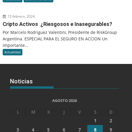
15 febrero, 2024
Cripto Activos ¿Riesgosos e Inasegurables?
Por Marcelo Rodriguez Valentini, Presidente de RiskGroup
Argentina. ESPECIAL PARA EL SEGURO EN ACCION Un
importante...
Actualidad
Noticias
AGOSTO 2026
L
M
X
J
V
S
D
1
2
3
4
5
6
7
8
9