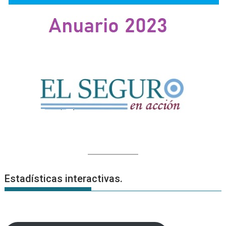
de
audición.
Estadísticas interactivas.