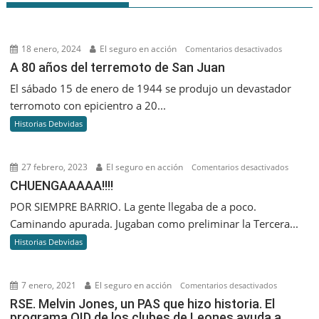
18 enero, 2024
El seguro en acción
en
Comentarios desactivados
A
A 80 años del terremoto de San Juan
80
El sábado 15 de enero de 1944 se produjo un devastador
años
terromoto con epicientro a 20...
del
Historias Debvidas
terremoto
de
San
27 febrero, 2023
El seguro en acción
en
Comentarios desactivados
Juan
CHUENGA
CHUENGAAAAA!!!!
POR SIEMPRE BARRIO. La gente llegaba de a poco.
Caminando apurada. Jugaban como preliminar la Tercera...
Historias Debvidas
7 enero, 2021
El seguro en acción
en
Comentarios desactivados
RSE.
RSE. Melvin Jones, un PAS que hizo historia. El
programa OID de los clubes de Leones ayuda a
Melvin