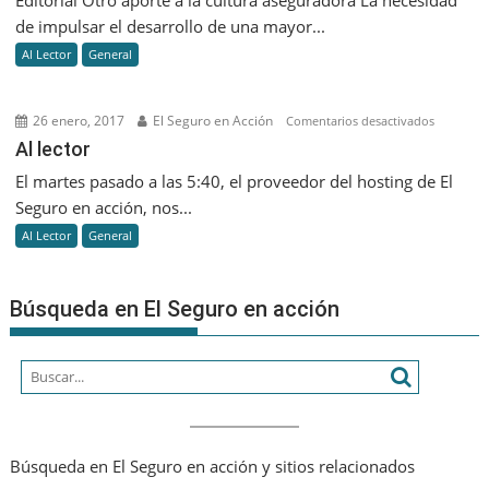
Otro
de impulsar el desarrollo de una mayor...
aporte
Al Lector
General
a
la
cultura
26 enero, 2017
El Seguro en Acción
en
Comentarios desactivados
asegurad
Al
Al lector
lector
El martes pasado a las 5:40, el proveedor del hosting de El
Seguro en acción, nos...
Al Lector
General
Búsqueda en El Seguro en acción
Búsqueda en El Seguro en acción y sitios relacionados