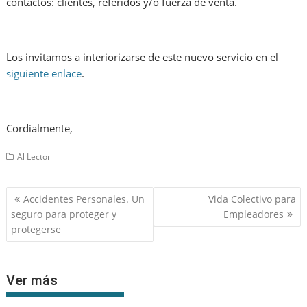
contactos: clientes, referidos y/o fuerza de venta.
Los invitamos a interiorizarse de este nuevo servicio en el
siguiente enlace
.
Cordialmente,
Al Lector
Navegación
Accidentes Personales. Un
Vida Colectivo para
de
seguro para proteger y
Empleadores
entradas
protegerse
Ver más