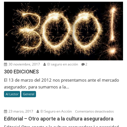
30 noviembre, 2017
El seguro en acción
2
300 EDICIONES
El 13 de marzo del 2012 nos presentamos ante el mercado
asegurador, para sumarnos a la...
Al Lector
General
23 marzo, 2017
El Seguro en Acción
en
Comentarios desactivados
Editorial
Editorial – Otro aporte a la cultura aseguradora
–
Editorial Otro aporte a la cultura aseguradora La necesidad