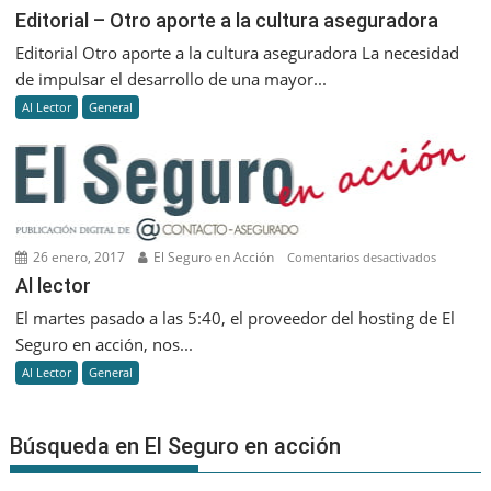
Editorial
Editorial – Otro aporte a la cultura aseguradora
–
Editorial Otro aporte a la cultura aseguradora La necesidad
Otro
de impulsar el desarrollo de una mayor...
aporte
Al Lector
General
a
la
cultura
asegurad
26 enero, 2017
El Seguro en Acción
en
Comentarios desactivados
Al
Al lector
lector
El martes pasado a las 5:40, el proveedor del hosting de El
Seguro en acción, nos...
Al Lector
General
Búsqueda en El Seguro en acción