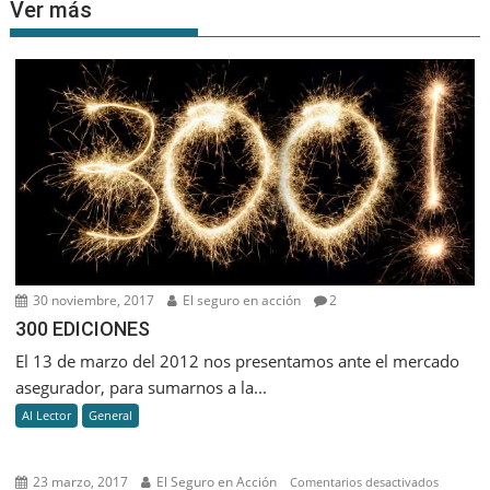
Ver más
30 noviembre, 2017
El seguro en acción
2
300 EDICIONES
El 13 de marzo del 2012 nos presentamos ante el mercado
asegurador, para sumarnos a la...
Al Lector
General
23 marzo, 2017
El Seguro en Acción
en
Comentarios desactivados