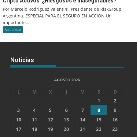
Cripto Activos ¿Riesgosos e Inasegurables?
Por Marcelo Rodriguez Valentini, Presidente de RiskGroup
Argentina. ESPECIAL PARA EL SEGURO EN ACCION Un
importante...
Actualidad
Noticias
AGOSTO 2026
L
M
X
J
V
S
D
1
2
3
4
5
6
7
8
9
10
11
12
13
14
15
16
17
18
19
20
21
22
23