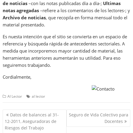
de noticias
–con las notas publicadas día a día-;
Ultimas
notas agregadas
–refiere a los comentarios de los lectores-; y
Archivo de noticias
, que recopila en forma mensual todo el
material presentado.
Es nuesta intención que el sitio se convierta en un espacio de
referencia y búsqueda rápida de antecedentes sectoriales. A
medida que incorporemos mayor cantidad de material, las
herramientas anteriores aumentarán su utilidad. Para eso
seguiremos trabajando.
Cordialmente,
Al Lector
al lector
Navegación
Datos de balances al 31-
Seguro de Vida Colectivo para
de
12-2011, Aseguradoras de
Docentes
entradas
Riesgos del Trabajo