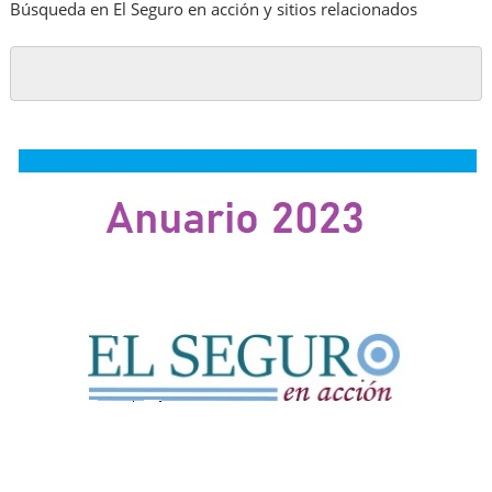
Búsqueda en El Seguro en acción y sitios relacionados
valor
de
marca,
que
asciende
a
20.850
millones
de
USD