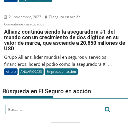
del
IEB+
Ope
21 noviembre, 2023
El seguro en acción
ATP
en
Comentarios desactivados
250
Allianz
Allianz continúa siendo la aseguradora #1 del
mundo con un crecimiento de dos dígitos en su
continúa
valor de marca, que asciende a 20.850 millones de
siendo
USD
la
aseguradora
Grupo Allianz, líder mundial en seguros y servicios
#1
financieros, lideró el podio como la aseguradora #1...
del
Allianz
ANUARIO2023
Empresas en acción
mundo
con
un
Búsqueda en El Seguro en acción
crecimiento
de
dos
dígitos
en
su