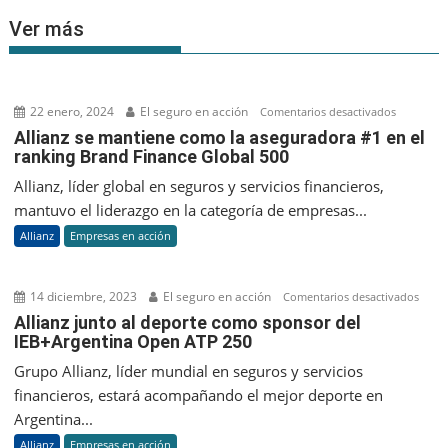
Ver más
22 enero, 2024
El seguro en acción
en
Comentarios desactivados
Allianz
Allianz se mantiene como la aseguradora #1 en el
ranking Brand Finance Global 500
se
mantien
Allianz, líder global en seguros y servicios financieros,
como
mantuvo el liderazgo en la categoría de empresas...
la
Allianz
Empresas en acción
asegurad
#1
en
14 diciembre, 2023
El seguro en acción
en
Comentarios desactivados
el
Allia
Allianz junto al deporte como sponsor del
ranking
IEB+Argentina Open ATP 250
junto
Brand
al
Grupo Allianz, líder mundial en seguros y servicios
Finance
depo
financieros, estará acompañando el mejor deporte en
Global
com
Argentina...
500
spon
Allianz
Empresas en acción