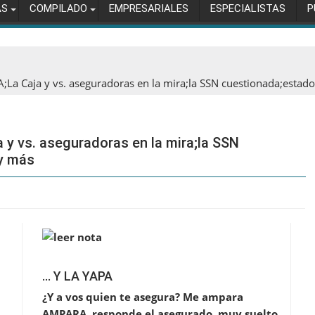
AS
COMPILADO
EMPRESARIALES
ESPECIALISTAS
P
;La Caja y vs. aseguradoras en la mira;la SSN cuestionada;estad
 y vs. aseguradoras en la mira;la SSN
y más
… Y LA YAPA
¿Y a vos quien te asegura? Me ampara
AMPARA, responde el asegurado, muy suelto