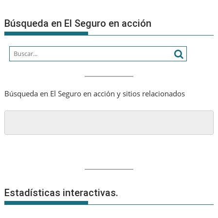
con
un
Búsqueda en El Seguro en acción
crecimiento
de
dos
dígitos
en
su
Búsqueda en El Seguro en acción y sitios relacionados
valor
de
marca,
que
asciende
a
20.850
millones
de
USD
Estadísticas interactivas.