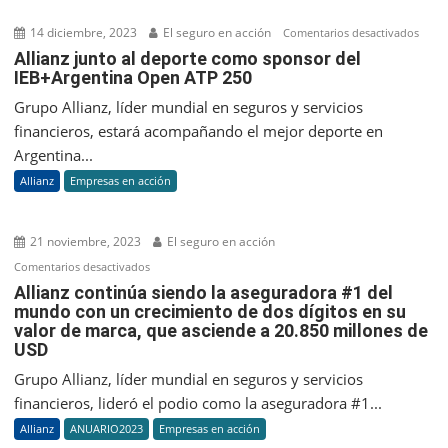
#1
en
14 diciembre, 2023
El seguro en acción
en
Comentarios desactivados
el
Allia
Allianz junto al deporte como sponsor del
ranking
IEB+Argentina Open ATP 250
junto
Brand
al
Grupo Allianz, líder mundial en seguros y servicios
Finance
depo
financieros, estará acompañando el mejor deporte en
Global
com
Argentina...
500
spon
Allianz
Empresas en acción
del
IEB+
Ope
21 noviembre, 2023
El seguro en acción
ATP
en
Comentarios desactivados
250
Allianz
Allianz continúa siendo la aseguradora #1 del
mundo con un crecimiento de dos dígitos en su
continúa
valor de marca, que asciende a 20.850 millones de
siendo
USD
la
aseguradora
Grupo Allianz, líder mundial en seguros y servicios
#1
financieros, lideró el podio como la aseguradora #1...
del
Allianz
ANUARIO2023
Empresas en acción
mundo