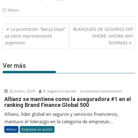
Allianz
Navegación
La promoción “Barça Days”
BLANQUEO DE SEGUROS OFF
de
ya tiene representante
SHORE: AHORA HAY
entradas
argentino
NORMAS
Ver más
22 enero, 2024
El seguro en acción
en
Comentarios desactivados
Allianz
Allianz se mantiene como la aseguradora #1 en el
ranking Brand Finance Global 500
se
mantien
Allianz, líder global en seguros y servicios financieros,
como
mantuvo el liderazgo en la categoría de empresas...
la
Allianz
Empresas en acción
asegurad