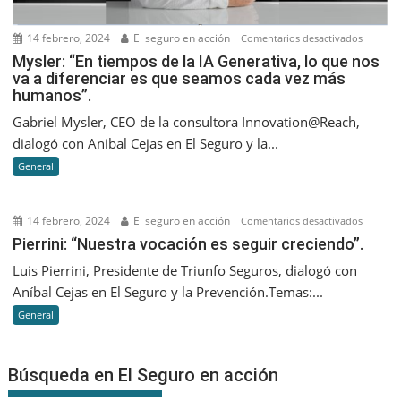
14 febrero, 2024
El seguro en acción
en
Comentarios desactivados
Mysler:
Mysler: “En tiempos de la IA Generativa, lo que nos
va a diferenciar es que seamos cada vez más
“En
humanos”.
tiempos
de
Gabriel Mysler, CEO de la consultora Innovation@Reach,
la
dialogó con Anibal Cejas en El Seguro y la...
IA
General
Generati
lo
que
14 febrero, 2024
El seguro en acción
en
Comentarios desactivados
nos
Pierrini:
Pierrini: “Nuestra vocación es seguir creciendo”.
va
“Nuestr
Luis Pierrini, Presidente de Triunfo Seguros, dialogó con
a
vocació
Aníbal Cejas en El Seguro y la Prevención.Temas:...
diferenc
es
es
General
seguir
que
creciend
seamos
Búsqueda en El Seguro en acción
cada
vez