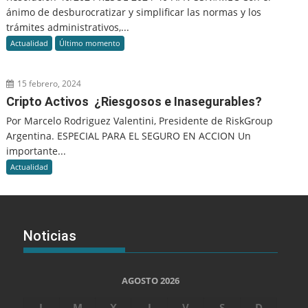
ánimo de desburocratizar y simplificar las normas y los
trámites administrativos,...
Actualidad
Último momento
15 febrero, 2024
Cripto Activos ¿Riesgosos e Inasegurables?
Por Marcelo Rodriguez Valentini, Presidente de RiskGroup
Argentina. ESPECIAL PARA EL SEGURO EN ACCION Un
importante...
Actualidad
Noticias
AGOSTO 2026
L
M
X
J
V
S
D