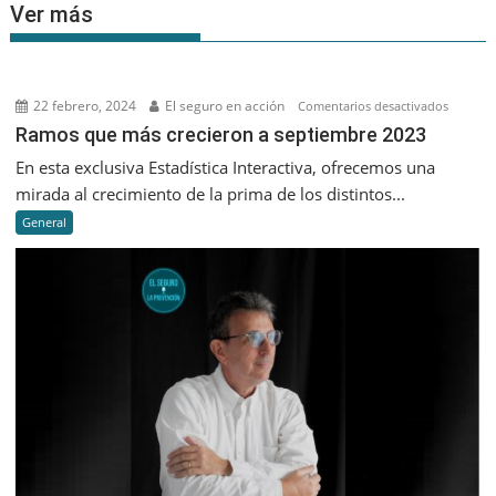
Ver más
22 febrero, 2024
El seguro en acción
en
Comentarios desactivados
Ramos
Ramos que más crecieron a septiembre 2023
que
En esta exclusiva Estadística Interactiva, ofrecemos una
más
mirada al crecimiento de la prima de los distintos...
creciero
General
a
septiem
2023