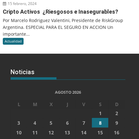
15 febrero, 2024
Cripto Activos ¿Riesgosos e Inasegurables?
Por Marcelo Rodriguez Valentini, Presidente de RiskGroup
Argentina. ESPECIAL PARA EL SEGURO EN ACCION Un
importante...
Actualidad
Noticias
AGOSTO 2026
L
M
X
J
V
S
D
1
2
3
4
5
6
7
8
9
10
11
12
13
14
15
16