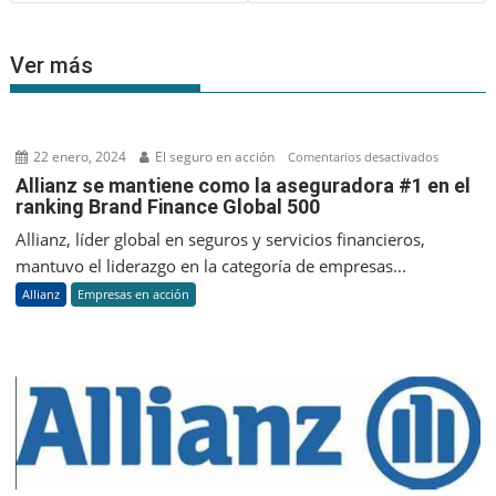
Ver más
22 enero, 2024
El seguro en acción
en
Comentarios desactivados
Allianz
Allianz se mantiene como la aseguradora #1 en el
ranking Brand Finance Global 500
se
mantien
Allianz, líder global en seguros y servicios financieros,
como
mantuvo el liderazgo en la categoría de empresas...
la
Allianz
Empresas en acción
asegurad
#1
en
el
ranking
Brand
Finance
Global