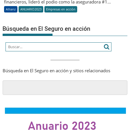
#1
financieros, lideró el podio como la aseguradora #1...
del
Allianz
ANUARIO2023
Empresas en acción
mundo
con
un
Búsqueda en El Seguro en acción
crecimiento
de
dos
dígitos
en
su
Búsqueda en El Seguro en acción y sitios relacionados
valor
de
marca,
que
asciende
a
20.850
millones
de
USD