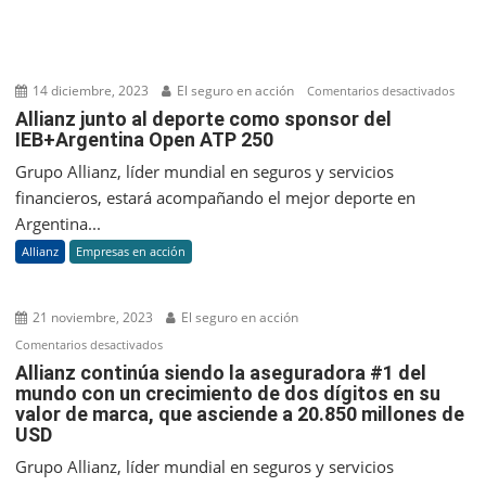
500
14 diciembre, 2023
El seguro en acción
en
Comentarios desactivados
Allia
Allianz junto al deporte como sponsor del
IEB+Argentina Open ATP 250
junto
al
Grupo Allianz, líder mundial en seguros y servicios
depo
financieros, estará acompañando el mejor deporte en
com
Argentina...
spon
Allianz
Empresas en acción
del
IEB+
Ope
21 noviembre, 2023
El seguro en acción
ATP
en
Comentarios desactivados
250
Allianz
Allianz continúa siendo la aseguradora #1 del
mundo con un crecimiento de dos dígitos en su
continúa
valor de marca, que asciende a 20.850 millones de
siendo
USD
la
aseguradora
Grupo Allianz, líder mundial en seguros y servicios