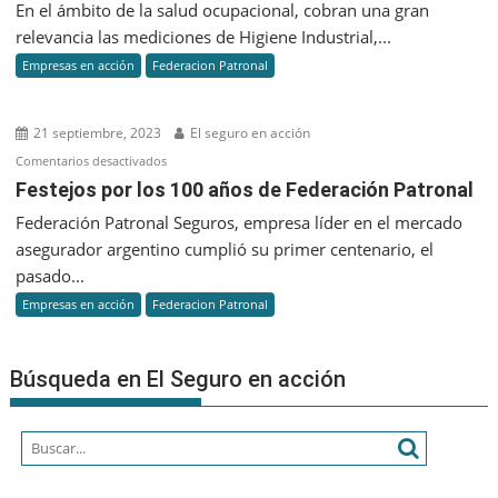
En el ámbito de la salud ocupacional, cobran una gran
de
relevancia las mediciones de Higiene Industrial,...
trabajo:
Empresas en acción
Federacion Patronal
la
relevanci
de
21 septiembre, 2023
El seguro en acción
las
en
Comentarios desactivados
Medicion
Festejos
Festejos por los 100 años de Federación Patronal
de
por
Federación Patronal Seguros, empresa líder en el mercado
Higiene
los
Industrial
asegurador argentino cumplió su primer centenario, el
100
pasado...
años
Empresas en acción
Federacion Patronal
de
Federación
Patronal
Búsqueda en El Seguro en acción