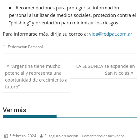
Recomendaciones para proteger su información
personal al utilizar de medios sociales, protección contra el
“phishing” y orientación para minimizar los riesgos.
Para informarse más, dirija su correo a:
vida@fedpat.com.ar
Federacion Patronal
Navegación
“Argentina tiene mucho
LA SEGUNDA se expande en
de
potencial y representa una
San Nicolás
entradas
oportunidad de crecimiento a
futuro”
Ver más
5 febrero, 2024
El seguro en acción
en
Comentarios desactivados