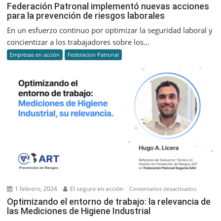
Federaci
Federación Patronal implementó nuevas acciones
para la prevención de riesgos laborales
Patronal
implemen
En un esfuerzo continuo por optimizar la seguridad laboral y
nuevas
concientizar a los trabajadores sobre los...
acciones
Empresas en acción
Federacion Patronal
para
la
prevenci
de
riesgos
laborales
1 febrero, 2024
El seguro en acción
en
Comentarios desactivados
Optimiza
Optimizando el entorno de trabajo: la relevancia de
las Mediciones de Higiene Industrial
el
entorno