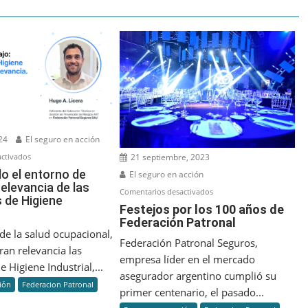
24
El seguro en acción
en
ctivados
21 septiembre, 2023
Optimizando
o el entorno de
El seguro en acción
 relevancia de las
el
en
Comentarios desactivados
 de Higiene
entorno
Festejos
Festejos por los 100 años de
de
Federación Patronal
por
trabajo:
de la salud ocupacional,
los
Federación Patronal Seguros,
la
ran relevancia las
100
empresa líder en el mercado
relevancia
 Higiene Industrial,...
años
asegurador argentino cumplió su
de
de
ión
Federacion Patronal
primer centenario, el pasado...
las
Federación
Mediciones