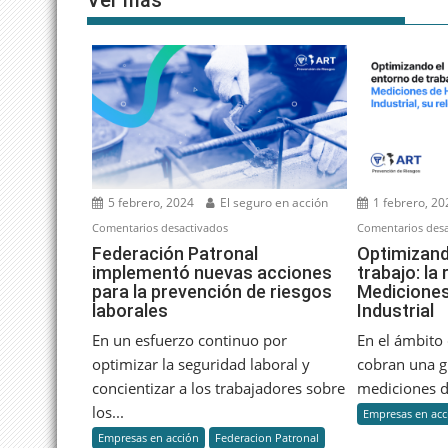
Ver más
5 febrero, 2024
El seguro en acción
1 febrero, 20
en
Comentarios desactivados
Comentarios desa
Federación
Federación Patronal
Optimizand
implementó nuevas acciones
trabajo: la
Patronal
para la prevención de riesgos
Mediciones
implementó
laborales
Industrial
nuevas
acciones
En un esfuerzo continuo por
En el ámbito 
para
optimizar la seguridad laboral y
cobran una g
la
concientizar a los trabajadores sobre
mediciones de
prevención
los...
Empresas en acc
de
Empresas en acción
Federacion Patronal
riesgos