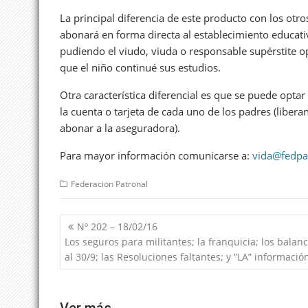
La principal diferencia de este producto con los otro
abonará en forma directa al establecimiento educativo
pudiendo el viudo, viuda o responsable supérstite o
que el niño continué sus estudios.
Otra característica diferencial es que se puede opt
la cuenta o tarjeta de cada uno de los padres (libera
abonar a la aseguradora).
Para mayor información comunicarse a:
vida@fedpa
Federacion Patronal
Navegación
Nº 202 – 18/02/16
de
Los seguros para militantes; la franquicia; los balan
entradas
al 30/9; las Resoluciones faltantes; y “LA” informaci