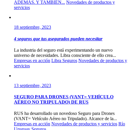
ADEMÁS. Y TAMBIÉN...
Novedades de productos y
servicios
18 septiembre, 2023
4 seguros que tus asegurados pueden necesitar
La industria del seguro está experimentando un nuevo
universo de necesidades. Libra consciente de ello crea...
Empresas en acción
Libra Seguros
Novedades de productos y
servicios
13 septiembre, 2023
SEGURO PARA DRONES (VANT= VEHÍCULO
AÉREO NO TRIPULADO) DE RUS
RUS ha desarrollado un novedoso Seguro para Drones
(VANT= Vehículo Aéreo no Tripulado). Alcance de la...
Empresas en acción
Novedades de productos y servicios
Río
Uruguay Seguros