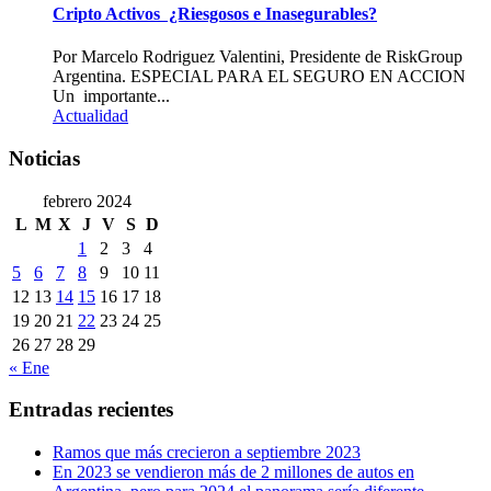
Cripto Activos ¿Riesgosos e Inasegurables?
Por Marcelo Rodriguez Valentini, Presidente de RiskGroup
Argentina. ESPECIAL PARA EL SEGURO EN ACCION
Un importante...
Actualidad
Noticias
febrero 2024
L
M
X
J
V
S
D
1
2
3
4
5
6
7
8
9
10
11
12
13
14
15
16
17
18
19
20
21
22
23
24
25
26
27
28
29
« Ene
Entradas recientes
Ramos que más crecieron a septiembre 2023
En 2023 se vendieron más de 2 millones de autos en