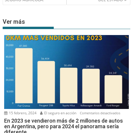
Ver más
15 febrero, 2024
El seguro en acción
en
Comentarios desactivados
En
En 2023 se vendieron más de 2 millones de autos
en Argentina, pero para 2024 el panorama sería
2023
diferente
se