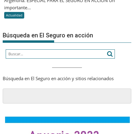
Argentina. ESPECIAL PARA EL SEGURO EN ACCION Un
e
de
importante...
Inasegu
las
Actualidad
asegura
Búsqueda en El Seguro en acción
Búsqueda en El Seguro en acción y sitios relacionados