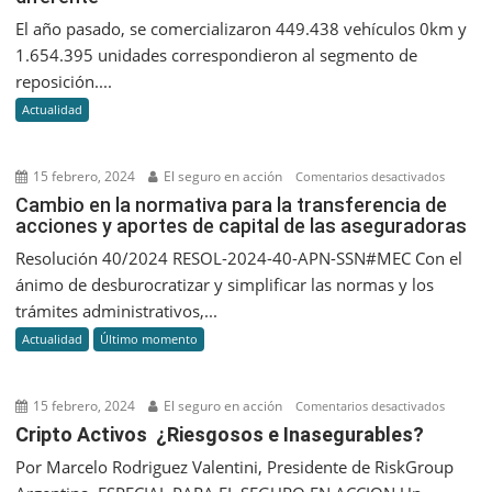
vendier
El año pasado, se comercializaron 449.438 vehículos 0km y
más
1.654.395 unidades correspondieron al segmento de
de
reposición....
2
Actualidad
millone
de
autos
15 febrero, 2024
El seguro en acción
en
Comentarios desactivados
en
Cambio
Cambio en la normativa para la transferencia de
Argentin
acciones y aportes de capital de las aseguradoras
en
pero
la
Resolución 40/2024 RESOL-2024-40-APN-SSN#MEC Con el
para
normati
ánimo de desburocratizar y simplificar las normas y los
2024
para
trámites administrativos,...
el
la
panora
Actualidad
Último momento
transfer
sería
de
diferent
accione
15 febrero, 2024
El seguro en acción
en
Comentarios desactivados
y
Cripto
Cripto Activos ¿Riesgosos e Inasegurables?
aportes
Activos
Por Marcelo Rodriguez Valentini, Presidente de RiskGroup
de
¿Riesgo
capital