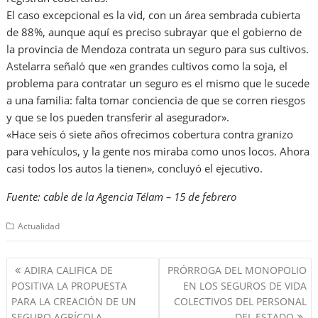
El caso excepcional es la vid, con un área sembrada cubierta
de 88%, aunque aquí es preciso subrayar que el gobierno de
la provincia de Mendoza contrata un seguro para sus cultivos.
Astelarra señaló que «en grandes cultivos como la soja, el
problema para contratar un seguro es el mismo que le sucede
a una familia: falta tomar conciencia de que se corren riesgos
y que se los pueden transferir al asegurador».
«Hace seis ó siete años ofrecimos cobertura contra granizo
para vehículos, y la gente nos miraba como unos locos. Ahora
casi todos los autos la tienen», concluyó el ejecutivo.
Fuente: cable de la Agencia Télam – 15 de febrero
Actualidad
Navegación
ADIRA CALIFICA DE
PRÓRROGA DEL MONOPOLIO
de
POSITIVA LA PROPUESTA
EN LOS SEGUROS DE VIDA
entradas
PARA LA CREACIÓN DE UN
COLECTIVOS DEL PERSONAL
SEGURO AGRÍCOLA.
DEL ESTADO