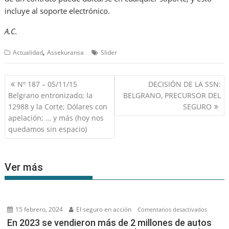
incluye al soporte electrónico.
A.C.
,
Actualidad
Assekuransa
Slider
Navegación
Nº 187 – 05/11/15
DECISIÓN DE LA SSN:
de
Belgrano entronizado; la
BELGRANO, PRECURSOR DEL
entradas
12988 y la Corte; Dólares con
SEGURO
apelación; … y más (hoy nos
quedamos sin espacio)
Ver más
15 febrero, 2024
El seguro en acción
en
Comentarios desactivados
En
En 2023 se vendieron más de 2 millones de autos