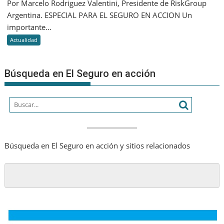
Por Marcelo Rodriguez Valentini, Presidente de RiskGroup
de
¿Riesgo
capital
Argentina. ESPECIAL PARA EL SEGURO EN ACCION Un
e
de
importante...
Inasegu
las
Actualidad
asegura
Búsqueda en El Seguro en acción
Búsqueda en El Seguro en acción y sitios relacionados