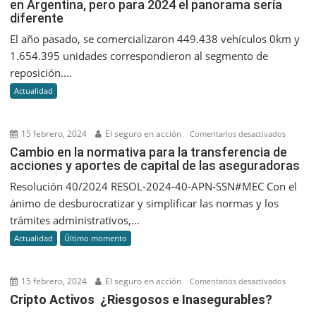
en Argentina, pero para 2024 el panorama sería
2023
diferente
se
vendier
El año pasado, se comercializaron 449.438 vehículos 0km y
más
1.654.395 unidades correspondieron al segmento de
de
reposición....
2
Actualidad
millone
de
autos
15 febrero, 2024
El seguro en acción
en
Comentarios desactivados
en
Cambio
Cambio en la normativa para la transferencia de
Argentin
acciones y aportes de capital de las aseguradoras
en
pero
la
Resolución 40/2024 RESOL-2024-40-APN-SSN#MEC Con el
para
normati
ánimo de desburocratizar y simplificar las normas y los
2024
para
trámites administrativos,...
el
la
panora
Actualidad
Último momento
transfer
sería
de
diferent
accione
15 febrero, 2024
El seguro en acción
en
Comentarios desactivados
y
Cripto
Cripto Activos ¿Riesgosos e Inasegurables?
aportes
Activos